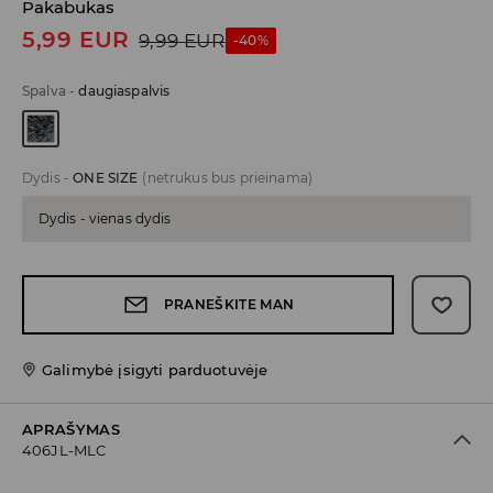
Pakabukas
5,99
EUR
9,99
EUR
-40%
Spalva
-
daugiaspalvis
Dydis
-
ONE SIZE
(netrukus bus prieinama)
Dydis - vienas dydis
PRANEŠKITE MAN
Galimybė įsigyti parduotuvėje
APRAŠYMAS
406JL-MLC