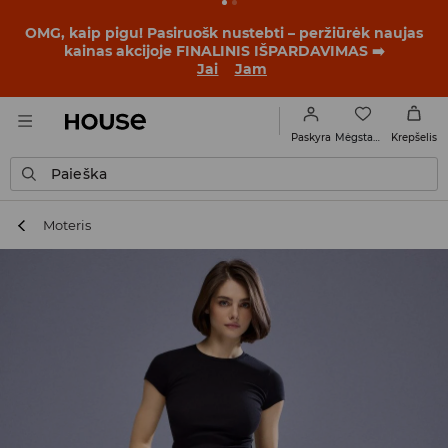
BACK TO SCHOOL
📒
Geriausios istorijos prasideda dar
prieš pirmąjį skambutį. Pradėk mokslo metus su nauju
įvaizdžiu!
Jai
Jam
Mėgstamiausi
Paskyra
Krepšelis
Paieška
Moteris