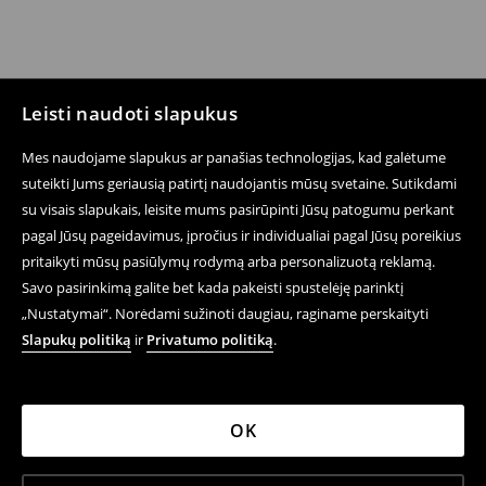
Leisti naudoti slapukus
Mes naudojame slapukus ar panašias technologijas, kad galėtume
suteikti Jums geriausią patirtį naudojantis mūsų svetaine. Sutikdami
su visais slapukais, leisite mums pasirūpinti Jūsų patogumu perkant
pagal Jūsų pageidavimus, įpročius ir individualiai pagal Jūsų poreikius
pritaikyti mūsų pasiūlymų rodymą arba personalizuotą reklamą.
Savo pasirinkimą galite bet kada pakeisti spustelėję parinktį
„Nustatymai“. Norėdami sužinoti daugiau, raginame perskaityti
Slapukų politiką
ir
Privatumo politiką
.
OK