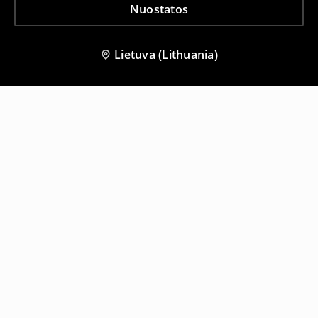
Nuostatos
Lietuva (Lithuania)
Kiti klientai taip pat pasirinko