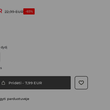
R
-65%
22,99
EUR
i dydį
as
Pridėti
-
7,99
EUR
gyti parduotuvėje