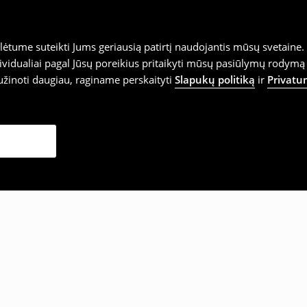
tume suteikti Jums geriausią patirtį naudojantis mūsų svetaine. S
vidualiai pagal Jūsų poreikius pritaikyti mūsų pasiūlymų rodymą 
užinoti daugiau, raginame perskaityti
Slapukų politiką
ir
Privatu