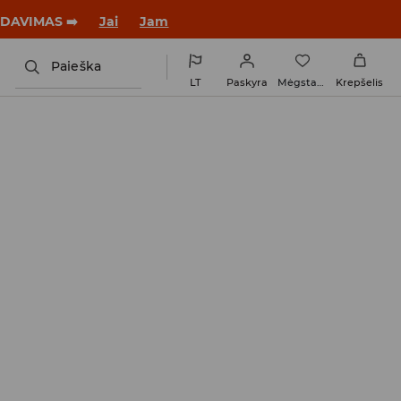
tus su nauju įvaizdžiu!
Jai
Jam
Paieška
LT
Paskyra
Mėgstamiausi
Krepšelis