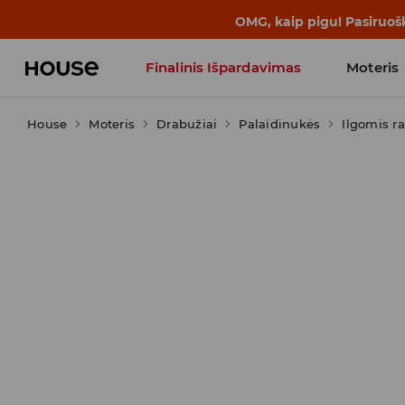
BACK TO SCHOOL
📒
Geriausios isto
Finalinis Išpardavimas
Moteris
House
Moteris
Influencers' Faves
Drabužiai
Palaidinukės
Ilgomis r