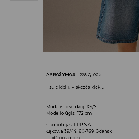
APRAŠYMAS
228IQ-00X
su dideliu viskozės kiekiu
Modelis dėvi dydį: XS/S
Modelio ūgis: 172 cm
Gamintojas
:
LPP S.A.
Łąkowa 39/44, 80-769 Gdańsk
lpp@lppsa.com