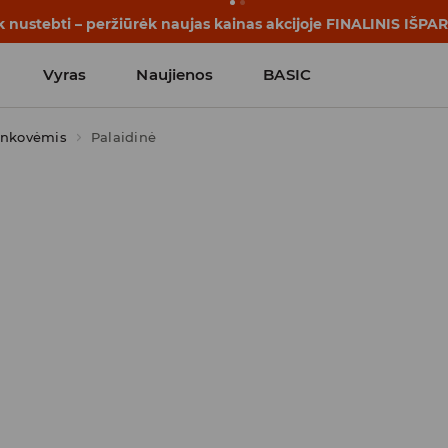
rijos prasideda dar prieš pirmąjį skambutį. Pradėk mokslo me
Vyras
Naujienos
BASIC
ankovėmis
Palaidinė