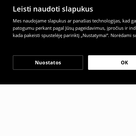
Leisti naudoti slapukus
Mes naudojame slapukus ar panašias technologijas, kad galė
patogumu perkant pagal Jūsų pageidavimus, įpročius ir indi
kada pakeisti spustelėję parinktį „Nustatymai“. Norėdami s
Nuostatos
OK