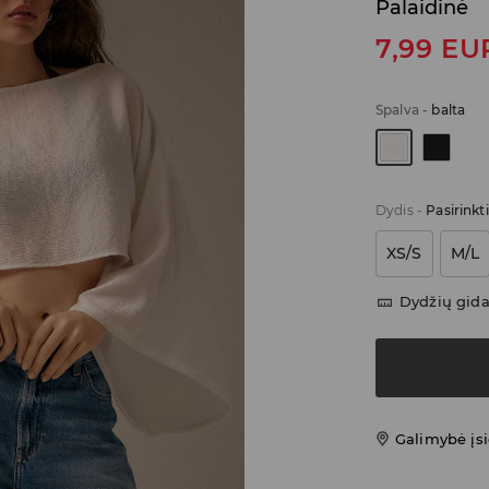
Palaidinė
7,99
EU
Spalva
-
balta
Dydis
-
Pasirinkt
XS/S
M/L
Dydžių gid
Galimybė įsi