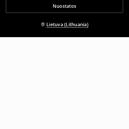
Nuostatos
Lietuva (Lithuania)
Kiti klientai taip pat pasirinko