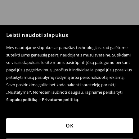
Leisti naudoti slapukus
Mes naudojame slapukus ar panašias technologijas, kad galėtume
suteikti Jums geriausią patirtį naudojantis mūsų svetaine. Sutikdami
su visais slapukais, leisite mums pasirūpinti Jūsų patogumu perkant
pagal Jūsų pageidavimus, įpročius ir individualiai pagal Jūsų poreikius
pritaikyti mūsų pasiūlymų rodymą arba personalizuotą reklamą.
Savo pasirinkimą galite bet kada pakeisti spustelėję parinktį
„Nustatymai“. Norėdami sužinoti daugiau, raginame perskaityti
Slapukų politiką
ir
Privatumo politiką
.
OK