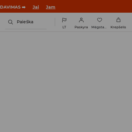
tus su nauju įvaizdžiu!
Jai
Jam
Paieška
LT
Paskyra
Mėgstamiausi
Krepšelis