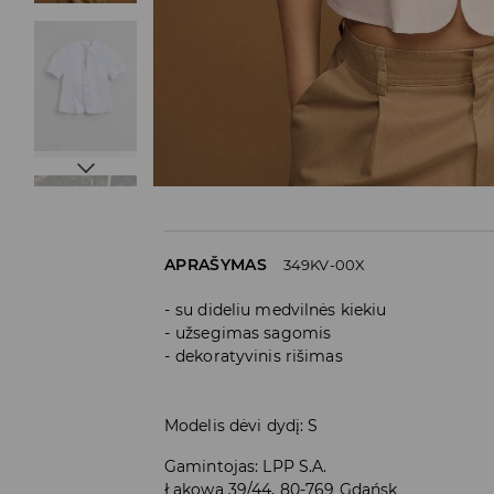
APRAŠYMAS
349KV-00X
su dideliu medvilnės kiekiu
užsegimas sagomis
dekoratyvinis rišimas
Modelis dėvi dydį: S
Gamintojas
:
LPP S.A.
Łąkowa 39/44, 80-769 Gdańsk