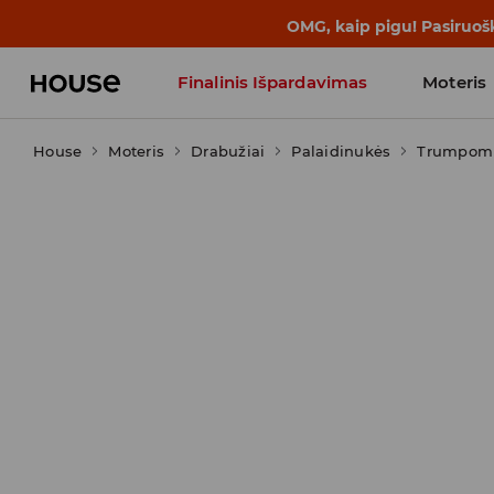
BACK TO SCHOOL
📒
Geriausios isto
Finalinis Išpardavimas
Moteris
House
Moteris
Influencers' Faves
Drabužiai
Palaidinukės
Trumpomi