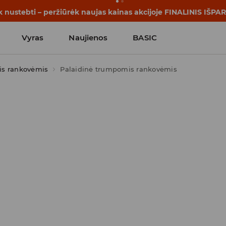
rijos prasideda dar prieš pirmąjį skambutį. Pradėk mokslo me
Vyras
Naujienos
BASIC
s rankovėmis
Palaidinė trumpomis rankovėmis