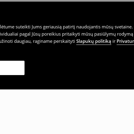
tume suteikti Jums geriausią patirtį naudojantis mūsų svetaine. S
vidualiai pagal Jūsų poreikius pritaikyti mūsų pasiūlymų rodymą 
užinoti daugiau, raginame perskaityti
Slapukų politiką
ir
Privatu