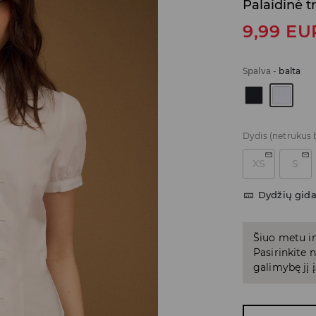
Palaidinė 
9,99
EU
Spalva
-
balta
Dydis
(netrukus 
XS
S
Dydžių gid
Šiuo metu in
Pasirinkite
galimybę jį į