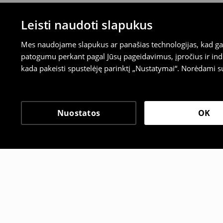
Leisti naudoti slapukus
Mes naudojame slapukus ar panašias technologijas, kad galė
patogumu perkant pagal Jūsų pageidavimus, įpročius ir indi
kada pakeisti spustelėję parinktį „Nustatymai“. Norėdami s
Nuostatos
OK