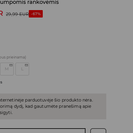
trumpomis rankovėmis
R
-67%
29,99
EUR
bus prieinama)
M
L
as
ternetinėje parduotuvėje šio produkto nėra.
 norimą dydį, kad gautumėte pranešimą apie
sigyti.