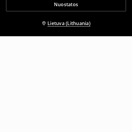
Nuostatos
Lietuva (Lithuania)
Kiti klientai taip pat pasirinko