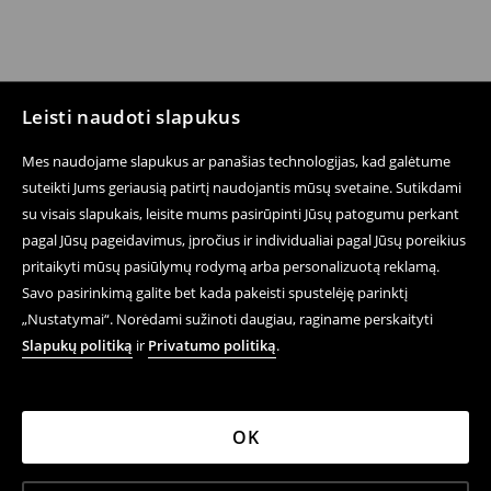
Leisti naudoti slapukus
Mes naudojame slapukus ar panašias technologijas, kad galėtume
suteikti Jums geriausią patirtį naudojantis mūsų svetaine. Sutikdami
su visais slapukais, leisite mums pasirūpinti Jūsų patogumu perkant
pagal Jūsų pageidavimus, įpročius ir individualiai pagal Jūsų poreikius
pritaikyti mūsų pasiūlymų rodymą arba personalizuotą reklamą.
Savo pasirinkimą galite bet kada pakeisti spustelėję parinktį
„Nustatymai“. Norėdami sužinoti daugiau, raginame perskaityti
Slapukų politiką
ir
Privatumo politiką
.
OK