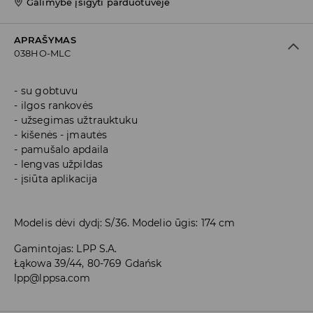
Galimybė įsigyti parduotuvėje
APRAŠYMAS
038HO-MLC
su gobtuvu
ilgos rankovės
užsegimas užtrauktuku
kišenės - įmautės
pamušalo apdaila
lengvas užpildas
įsiūta aplikacija
Modelis dėvi dydį: S/36. Modelio ūgis: 174 cm
Gamintojas
:
LPP S.A.
Łąkowa 39/44, 80-769 Gdańsk
lpp@lppsa.com