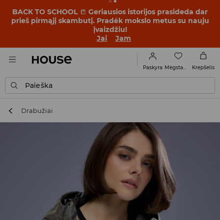
BACK TO SCHOOL
📒
Geriausios istorijos prasideda dar
prieš pirmąjį skambutį. Pradėk mokslo metus su nauju
įvaizdžiu!
Jai
Jam
Mėgstamiausi
Paskyra
Krepšelis
Paieška
Drabužiai