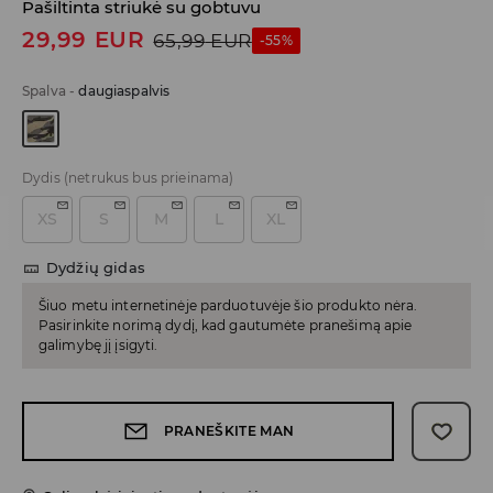
Pašiltinta striukė su gobtuvu
29,99
EUR
65,99
EUR
-55%
Spalva
-
daugiaspalvis
Dydis
(netrukus bus prieinama)
XS
S
M
L
XL
Dydžių gidas
Šiuo metu internetinėje parduotuvėje šio produkto nėra.
Pasirinkite norimą dydį, kad gautumėte pranešimą apie
galimybę jį įsigyti.
PRANEŠKITE MAN