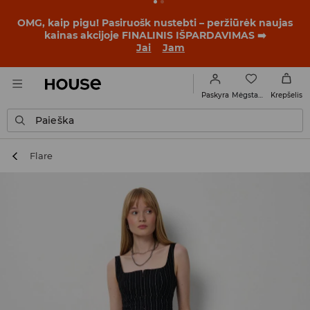
BACK TO SCHOOL
📒
Geriausios istorijos prasideda dar
prieš pirmąjį skambutį. Pradėk mokslo metus su nauju
įvaizdžiu!
Jai
Jam
Mėgstamiausi
Paskyra
Krepšelis
Paieška
Flare