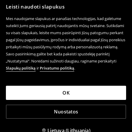
Leisti naudoti slapukus
Mes naudojame slapukus ar panašias technologijas, kad galėtume
suteikti Jums geriausią patirtį naudojantis mūsų svetaine. Sutikdami
su visais slapukais, leisite mums pasirūpinti Jūsų patogumu perkant
pagal Jūsų pageidavimus, įpročius ir individualiai pagal Jūsų poreikius
pritaikyti mūsų pasiūlymų rodymą arba personalizuotą reklamą.
Savo pasirinkimą galite bet kada pakeisti spustelėję parinktį
„Nustatymai“. Norėdami sužinoti daugiau, raginame perskaityti
Slapukų politiką
ir
Privatumo politiką
.
OK
Nuostatos
Lietuva (Lithuania)