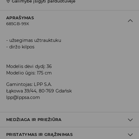
Galimybė įsigyti parduotuvėje
APRAŠYMAS
685GB-99X
užsegimas užtrauktuku
diržo kilpos
Modelis dėvi dydį: 36
Modelio ūgis: 175 cm
Gamintojas
:
LPP S.A.
Łąkowa 39/44, 80-769 Gdańsk
lpp@lppsa.com
MEDŽIAGA IR PRIEŽIŪRA
PRISTATYMAS IR GRĄŽINIMAS
PIRMAS AUDINYS
:
73% VISKOZĖ, 21% POLIAMIDINIS PLUOŠTAS,