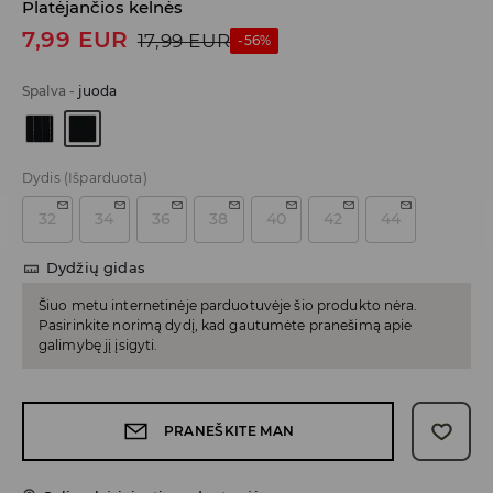
Platėjančios kelnės
7,99
EUR
17,99
EUR
-56%
Spalva
-
juoda
Dydis
(Išparduota)
32
34
36
38
40
42
44
Dydžių gidas
Šiuo metu internetinėje parduotuvėje šio produkto nėra.
Pasirinkite norimą dydį, kad gautumėte pranešimą apie
galimybę jį įsigyti.
PRANEŠKITE MAN