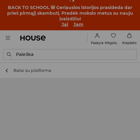
BACK TO SCHOOL 🎒 Geriausios istorijos prasideda dar
prieš pirmąjį skambutį. Pradėk mokslo metus su nauju
įvaizdžiu!
Jai
Jam
Mėgstamiausi
Paskyra
Krepšelis
Paieška
Batai su platforma