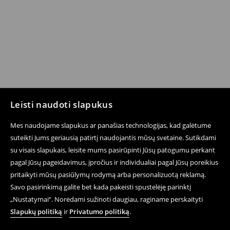
Leisti naudoti slapukus
Mes naudojame slapukus ar panašias technologijas, kad galėtume
suteikti Jums geriausią patirtį naudojantis mūsų svetaine. Sutikdami
su visais slapukais, leisite mums pasirūpinti Jūsų patogumu perkant
pagal Jūsų pageidavimus, įpročius ir individualiai pagal Jūsų poreikius
pritaikyti mūsų pasiūlymų rodymą arba personalizuotą reklamą.
Savo pasirinkimą galite bet kada pakeisti spustelėję parinktį
„Nustatymai“. Norėdami sužinoti daugiau, raginame perskaityti
Slapukų politiką
ir
Privatumo politiką
.