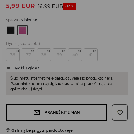
5,99
EUR
16,99
EUR
-65%
Spalva
-
violetinė
Dydis
(Išparduota)
36
37
38
39
40
41
Dydžių gidas
Šiuo metu internetinėje parduotuvėje šio produkto nėra.
Pasirinkite norimą dydį, kad gautumėte pranešimą apie
galimybę jį įsigyti.
PRANEŠKITE MAN
Galimybė įsigyti parduotuvėje