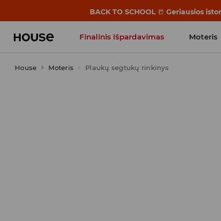
BACK TO SCHOOL
📒
Geriausios isto
Finalinis Išpardavimas
Moteris
House
Moteris
Influencers' Faves
Plaukų segtukų rinkinys