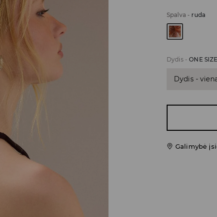
Spalva
-
ruda
Dydis
-
ONE SIZ
Dydis - vien
Galimybė įsi