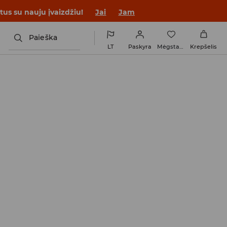
tus su nauju įvaizdžiu!
Jai
Jam
Paieška
LT
Paskyra
Mėgstamiausi
Krepšelis