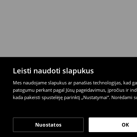
Leisti naudoti slapukus
Mes naudojame slapukus ar panašias technologijas, kad galė
patogumu perkant pagal Jūsų pageidavimus, įpročius ir indi
kada pakeisti spustelėję parinktį „Nustatymai“. Norėdami s
Nuostatos
OK