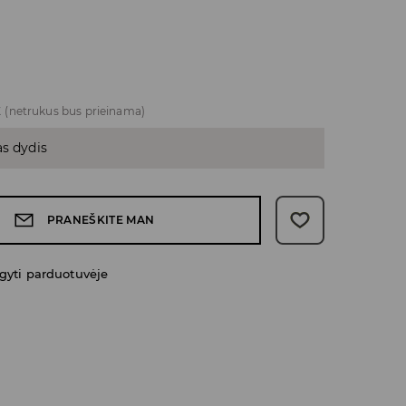
E
(netrukus bus prieinama)
as dydis
PRANEŠKITE MAN
gyti parduotuvėje