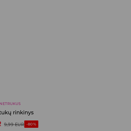
NETRUKUS
tukų rinkinys
R
-80%
9,99
EUR