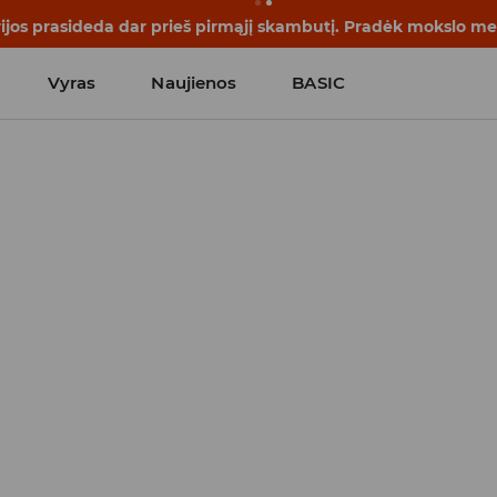
rijos prasideda dar prieš pirmąjį skambutį. Pradėk mokslo me
Vyras
Naujienos
BASIC