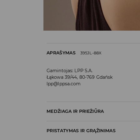
APRAŠYMAS
395JL-88X
Gamintojas
:
LPP S.A.
Łąkowa 39/44, 80-769 Gdańsk
lpp@lppsa.com
MEDŽIAGA IR PRIEŽIŪRA
100% SINTETINĖ DERVA
PRISTATYMAS IR GRĄŽINIMAS