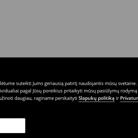
tume suteikti Jums geriausią patirtį naudojantis mūsų svetaine. S
vidualiai pagal Jūsų poreikius pritaikyti mūsų pasiūlymų rodymą 
užinoti daugiau, raginame perskaityti
Slapukų politiką
ir
Privatu