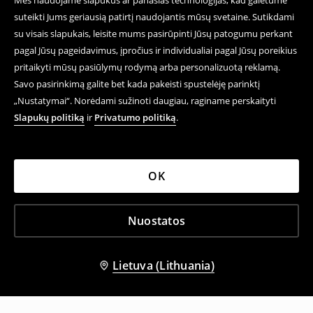
Mes naudojame slapukus ar panašias technologijas, kad galėtume
suteikti Jums geriausią patirtį naudojantis mūsų svetaine. Sutikdami
su visais slapukais, leisite mums pasirūpinti Jūsų patogumu perkant
pagal Jūsų pageidavimus, įpročius ir individualiai pagal Jūsų poreikius
pritaikyti mūsų pasiūlymų rodymą arba personalizuotą reklamą.
Savo pasirinkimą galite bet kada pakeisti spustelėję parinktį
„Nustatymai“. Norėdami sužinoti daugiau, raginame perskaityti
Slapukų politiką
ir
Privatumo politiką
.
OK
Nuostatos
Lietuva (Lithuania)