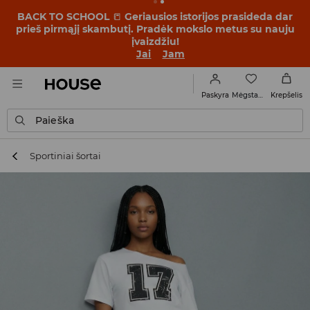
BACK TO SCHOOL
📒
Geriausios istorijos prasideda dar
prieš pirmąjį skambutį. Pradėk mokslo metus su nauju
įvaizdžiu!
Jai
Jam
Mėgstamiausi
Paskyra
Krepšelis
Paieška
Sportiniai šortai