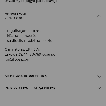
Galimybė įsigyti parduotuvėje
APRAŠYMAS
793KU-03X
reguliuojama apimtis
kišenės - įmautės
su dideliu medvilnės kiekiu
Gamintojas
:
LPP S.A.
Łąkowa 39/44, 80-769 Gdańsk
lpp@lppsa.com
MEDŽIAGA IR PRIEŽIŪRA
PRISTATYMAS IR GRĄŽINIMAS
PIRMAS AUDINYS
:
80% MEDVILNĖ, 20% POLIESTERIS
SUFORMUOKITE IR DŽIOVINKITE ANT PLOKŠTUMOS
Prekių pristatymo politika