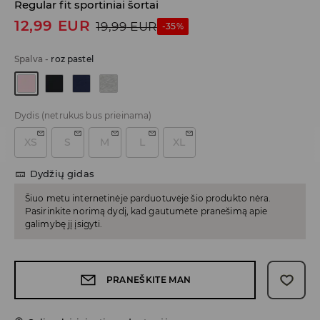
Regular fit sportiniai šortai
12,99
EUR
19,99
EUR
-35%
Spalva
-
roz pastel
Dydis
(netrukus bus prieinama)
XS
S
M
L
XL
Dydžių gidas
Šiuo metu internetinėje parduotuvėje šio produkto nėra.
Pasirinkite norimą dydį, kad gautumėte pranešimą apie
galimybę jį įsigyti.
PRANEŠKITE MAN