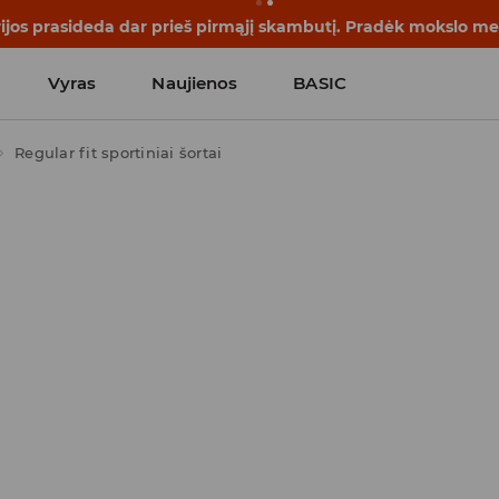
rijos prasideda dar prieš pirmąjį skambutį. Pradėk mokslo me
Vyras
Naujienos
BASIC
Regular fit sportiniai šortai