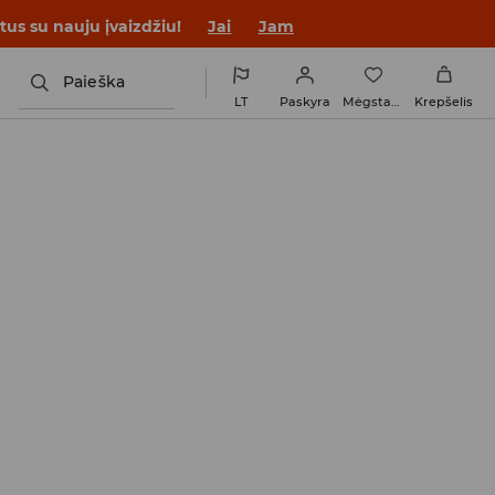
tus su nauju įvaizdžiu!
Jai
Jam
Paieška
LT
Paskyra
Mėgstamiausi
Krepšelis