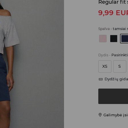
Regular fit 
9,99
EU
Spalva
-
tamsiai
Dydis
-
Pasirinkt
XS
S
Dydžių gid
Galimybė įsi