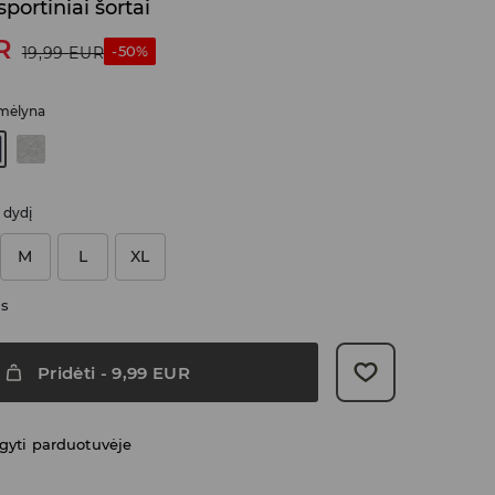
sportiniai šortai
R
-50%
19,99
EUR
 mėlyna
i dydį
M
L
XL
as
Pridėti
-
9,99
EUR
gyti parduotuvėje