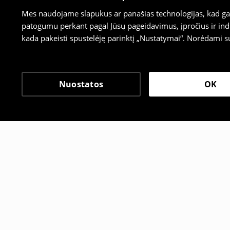
Mes naudojame slapukus ar panašias technologijas, kad galė
patogumu perkant pagal Jūsų pageidavimus, įpročius ir indi
kada pakeisti spustelėję parinktį „Nustatymai“. Norėdami s
Nuostatos
OK