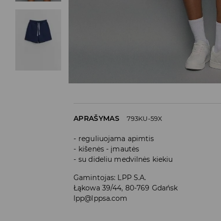
APRAŠYMAS
793KU-59X
reguliuojama apimtis
kišenės - įmautės
su dideliu medvilnės kiekiu
Gamintojas
:
LPP S.A.
Łąkowa 39/44, 80-769 Gdańsk
lpp@lppsa.com