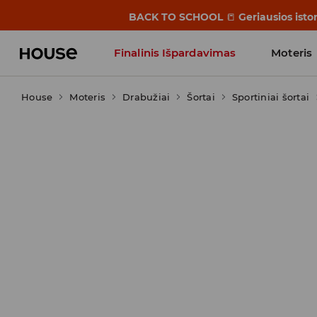
BACK TO SCHOOL
📒
Geriausios isto
Finalinis Išpardavimas
Moteris
House
Moteris
Influencers' Faves
Drabužiai
Šortai
Sportiniai šortai