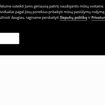
tume suteikti Jums geriausią patirtį naudojantis mūsų svetaine. S
vidualiai pagal Jūsų poreikius pritaikyti mūsų pasiūlymų rodymą 
užinoti daugiau, raginame perskaityti
Slapukų politiką
ir
Privatu