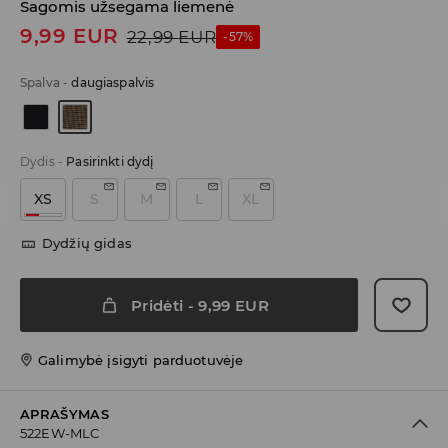
Sagomis užsegama liemenė
9,99
EUR
22,99
EUR
-57%
Spalva
-
daugiaspalvis
Dydis
-
Pasirinkti dydį
XS
S
M
L
XL
Dydžių gidas
Pridėti
-
9,99
EUR
Galimybė įsigyti parduotuvėje
APRAŠYMAS
522EW-MLC