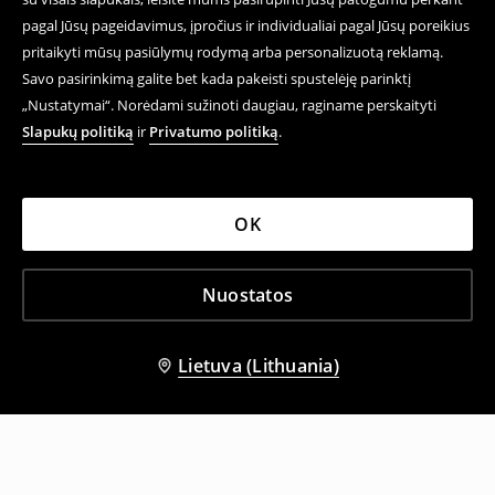
pagal Jūsų pageidavimus, įpročius ir individualiai pagal Jūsų poreikius
pritaikyti mūsų pasiūlymų rodymą arba personalizuotą reklamą.
Savo pasirinkimą galite bet kada pakeisti spustelėję parinktį
„Nustatymai“. Norėdami sužinoti daugiau, raginame perskaityti
Slapukų politiką
ir
Privatumo politiką
.
OK
Nuostatos
Lietuva (Lithuania)