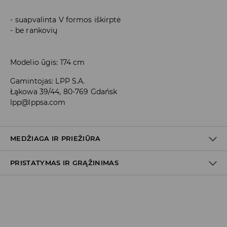
suapvalinta V formos iškirptė
be rankovių
Modelio ūgis: 174 cm
Gamintojas
:
LPP S.A.
Łąkowa 39/44, 80-769 Gdańsk
lpp@lppsa.com
MEDŽIAGA IR PRIEŽIŪRA
PRISTATYMAS IR GRĄŽINIMAS
PIRMAS AUDINYS
:
64% POLIESTERIS, 34% VISKOZĖ, 2%
ELASTANAS
PIRMAS PAMUŠALAS
:
100% POLIESTERIS
Prekių pristatymo politika
ŠVELNUS SAUSAS CHEMINIS VALYMAS
TETRACHLORETILENU ARBA ANGLIAVANDENILIAIS
Atsiėmimas parduotuvėje
(2–8 darbo dienos nuo išsiuntimo)
0,00 EUR
/ Online (PayU, PayPal, Google Pay, Trustly)