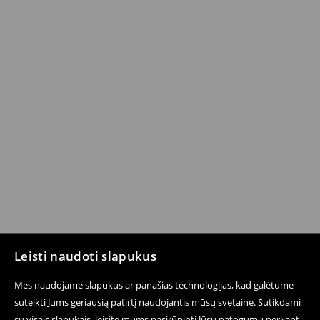
Leisti naudoti slapukus
Mes naudojame slapukus ar panašias technologijas, kad galėtume
suteikti Jums geriausią patirtį naudojantis mūsų svetaine. Sutikdami
su visais slapukais, leisite mums pasirūpinti Jūsų patogumu perkant