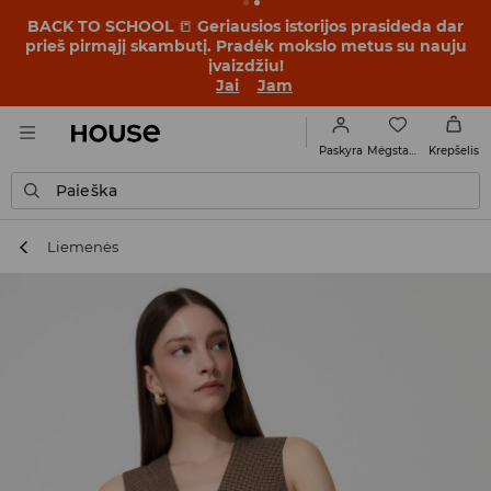
BACK TO SCHOOL
📒
Geriausios istorijos prasideda dar
prieš pirmąjį skambutį. Pradėk mokslo metus su nauju
įvaizdžiu!
Jai
Jam
Mėgstamiausi
Paskyra
Krepšelis
Paieška
Liemenės