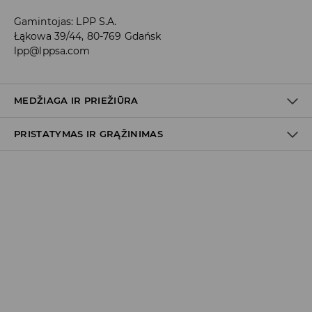
Gamintojas
:
LPP S.A.
Łąkowa 39/44, 80-769 Gdańsk
lpp@lppsa.com
MEDŽIAGA IR PRIEŽIŪRA
PRISTATYMAS IR GRĄŽINIMAS
Prekių pristatymo politika
Atsiėmimas parduotuvėje
(2–8 darbo dienos nuo išsiuntimo)
0,00 EUR
/ Online (PayU, PayPal, Google Pay, Trustly)
DPD paštomatas
(2–8 darbo dienos nuo išsiuntimo)
3,99 EUR
/ Online (PayU, PayPal, Google Pay, Trustly)
Kurjeris DPD
(2–8 darbo dienos nuo išsiuntimo)
4,99 EUR
/ Online (PayU, PayPal, Google Pay, Trustly)
5,99 EUR
/ Atsiskaitymas pristatymo metu
Užsakymai, kurių vertė didesnė kaip
39 EUR
pristatomi