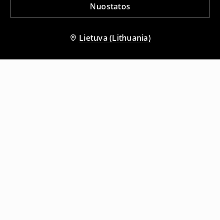
Nuostatos
Lietuva (Lithuania)
Kiti klientai taip pat pasirinko