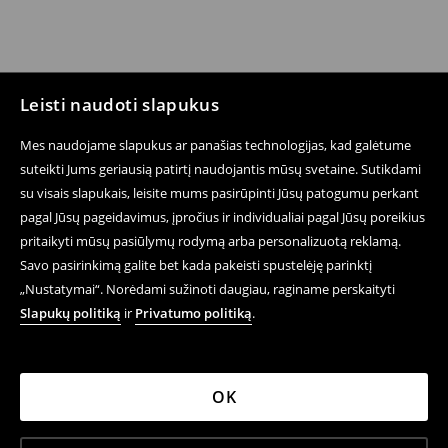
Leisti naudoti slapukus
Mes naudojame slapukus ar panašias technologijas, kad galėtume
suteikti Jums geriausią patirtį naudojantis mūsų svetaine. Sutikdami
su visais slapukais, leisite mums pasirūpinti Jūsų patogumu perkant
pagal Jūsų pageidavimus, įpročius ir individualiai pagal Jūsų poreikius
pritaikyti mūsų pasiūlymų rodymą arba personalizuotą reklamą.
Savo pasirinkimą galite bet kada pakeisti spustelėję parinktį
„Nustatymai“. Norėdami sužinoti daugiau, raginame perskaityti
Slapukų politiką
ir
Privatumo politiką
.
OK