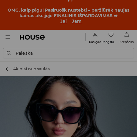
BACK TO SCHOOL
📒
Geriausios istorijos prasideda dar
prieš pirmąjį skambutį. Pradėk mokslo metus su nauju
įvaizdžiu!
Jai
Jam
Mėgstamiausi
Paskyra
Krepšelis
Paieška
Akiniai nuo saulės