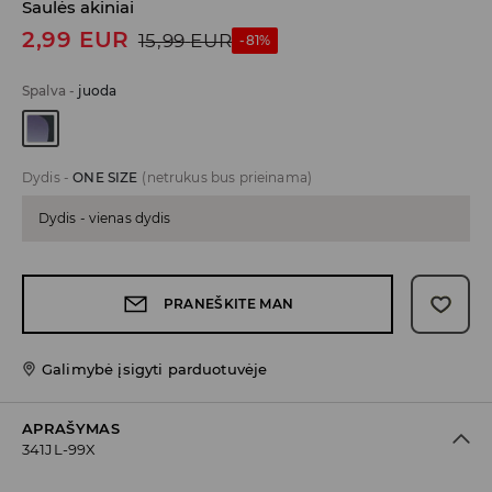
Saulės akiniai
2,99
EUR
15,99
EUR
-81%
Spalva
-
juoda
Dydis
-
ONE SIZE
(netrukus bus prieinama)
Dydis - vienas dydis
PRANEŠKITE MAN
Galimybė įsigyti parduotuvėje
APRAŠYMAS
341JL-99X