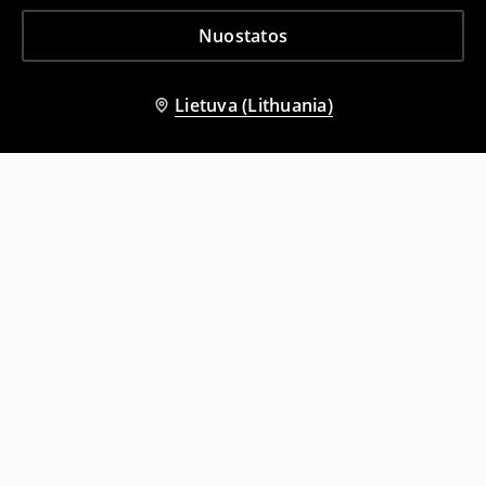
Nuostatos
Lietuva (Lithuania)
Kiti klientai taip pat pasirinko