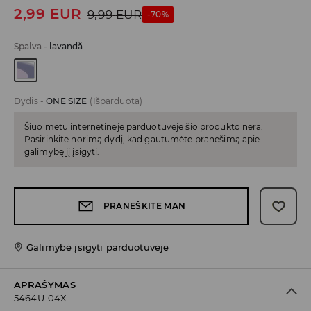
2,99
EUR
9,99
EUR
-70%
Spalva
-
lavandă
Dydis
-
ONE SIZE
(Išparduota)
Šiuo metu internetinėje parduotuvėje šio produkto nėra.
Pasirinkite norimą dydį, kad gautumėte pranešimą apie
galimybę jį įsigyti.
PRANEŠKITE MAN
Galimybė įsigyti parduotuvėje
APRAŠYMAS
5464U-04X