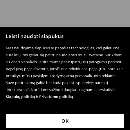
Leisti naudoti slapukus
Mes naudojame slapukus ar panašias technologijas, kad galėtume
suteikti Jums geriausią patirtį naudojantis mūsų svetaine. Sutikdami
su visais slapukais, leisite mums pasirūpinti Jūsų patogumu perkant
pagal Jūsų pageidavimus, įpročius ir individualiai pagal Jūsų poreikius
pritaikyti mūsų pasiūlymų rodymą arba personalizuotą reklamą.
Savo pasirinkimą galite bet kada pakeisti spustelėję parinktį
„Nustatymai“. Norėdami sužinoti daugiau, raginame perskaityti
Slapukų politiką
ir
Privatumo politiką
.
OK