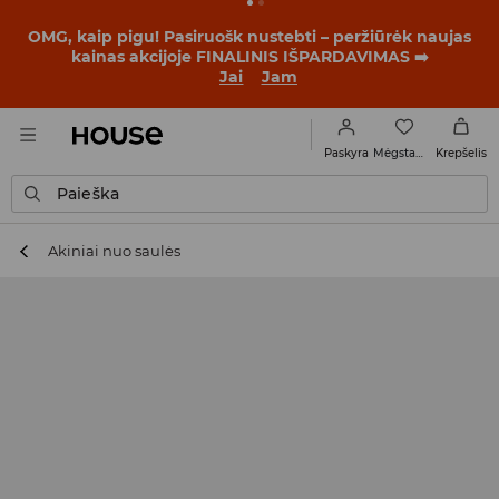
BACK TO SCHOOL
📒
Geriausios istorijos prasideda dar
prieš pirmąjį skambutį. Pradėk mokslo metus su nauju
įvaizdžiu!
Jai
Jam
Mėgstamiausi
Paskyra
Krepšelis
Paieška
Akiniai nuo saulės