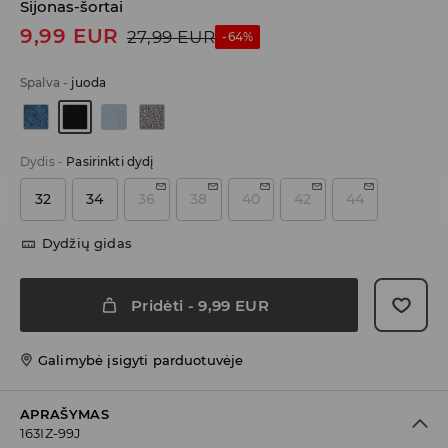
Sijonas-šortai
9,99
EUR
27,99
EUR
-64%
Spalva
-
juoda
Dydis
-
Pasirinkti dydį
32
34
36
38
40
42
44
Dydžių gidas
Pridėti
-
9,99
EUR
Galimybė įsigyti parduotuvėje
APRAŠYMAS
163IZ-99J