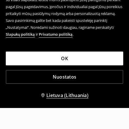
pagal Jūsų pageidavimus, įpročius ir individualiai pagal Jūsų poreikius
pritaikyti mūsų pasiūlymų rodymą arba personalizuotą reklamą.
Savo pasirinkimą galite bet kada pakeisti spustelėję parinktį
„Nustatymai“. Norėdami sužinoti daugiau, raginame perskaityti
Slapukų politiką
ir
Privatumo politiką
.
OK
Nuostatos
Lietuva (Lithuania)