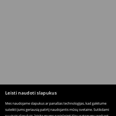
Leisti naudoti slapukus
Mes naudojame slapukus ar panašias technologijas, kad galėtume
suteikti Jums geriausią patirtį naudojantis mūsų svetaine. Sutikdami
su visais slapukais, leisite mums pasirūpinti Jūsų patogumu perkant