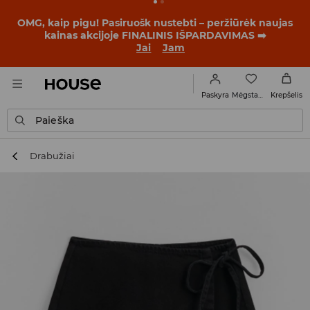
OMG, kaip pigu! Pasiruošk nustebti – peržiūrėk naujas
kainas akcijoje FINALINIS IŠPARDAVIMAS ➡️
Jai
Jam
Mėgstamiausi
Paskyra
Krepšelis
Paieška
Drabužiai