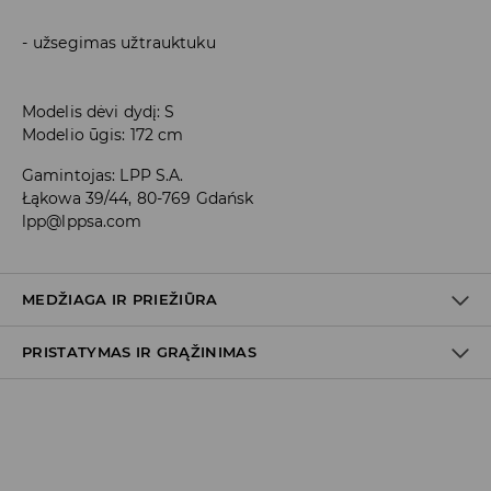
užsegimas užtrauktuku
Modelis dėvi dydį: S
Modelio ūgis: 172 cm
Gamintojas
:
LPP S.A.
Łąkowa 39/44, 80-769 Gdańsk
lpp@lppsa.com
MEDŽIAGA IR PRIEŽIŪRA
PRISTATYMAS IR GRĄŽINIMAS
PIRMAS AUDINYS
:
100% MEDVILNĖ
Prekių pristatymo politika
Atsiėmimas parduotuvėje
(2–8 darbo dienos nuo išsiuntimo)
0,00 EUR
/ Online (PayU, PayPal, Google Pay, Trustly)