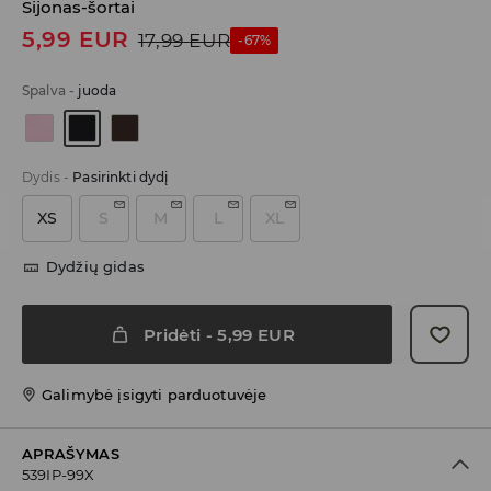
Sijonas-šortai
5,99
EUR
17,99
EUR
-67%
Spalva
-
juoda
Dydis
-
Pasirinkti dydį
XS
S
M
L
XL
Dydžių gidas
Pridėti
-
5,99
EUR
Galimybė įsigyti parduotuvėje
APRAŠYMAS
539IP-99X