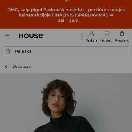
OMG, kaip pigu! Pasiruošk nustebti – peržiūrėk naujas
kainas akcijoje FINALINIS IŠPARDAVIMAS ➡️
Jai
Jam
Mėgstamiausi
Paskyra
Krepšelis
Paieška
Drabužiai