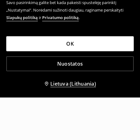
Savo pasirinkimą galite bet kada pakeisti spustelėję parinktį
„Nustatymai“. Norėdami sužinoti daugiau, raginame perskaityti
Slapukų politiką
ir
Privatumo politiką
.
OK
Nuostatos
Lietuva (Lithuania)