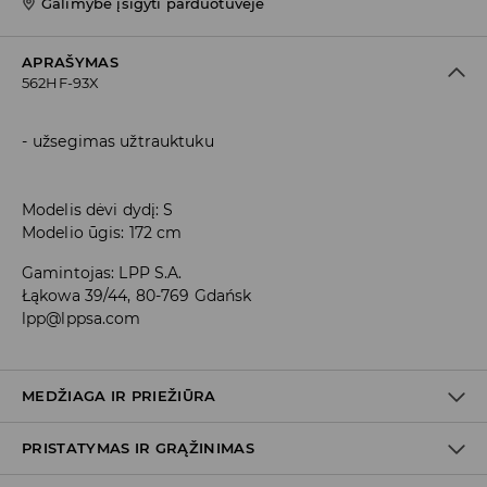
Galimybė įsigyti parduotuvėje
APRAŠYMAS
562HF-93X
užsegimas užtrauktuku
Modelis dėvi dydį: S
Modelio ūgis: 172 cm
Gamintojas
:
LPP S.A.
Łąkowa 39/44, 80-769 Gdańsk
lpp@lppsa.com
MEDŽIAGA IR PRIEŽIŪRA
PRISTATYMAS IR GRĄŽINIMAS
PIRMAS AUDINYS
:
84% MODALINIS PLUOŠTAS, 16% POLIESTERIS
PIRMAS PAMUŠALAS
:
100% POLIESTERIS