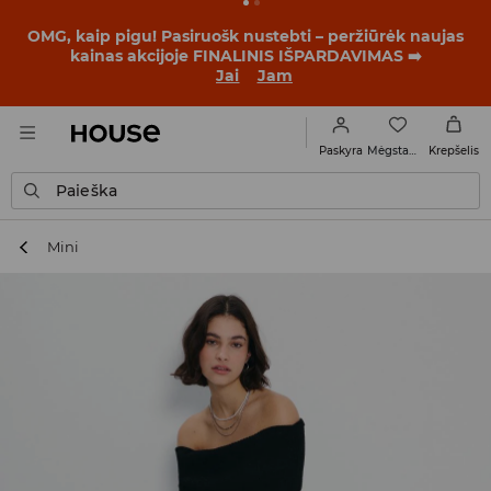
OMG, kaip pigu! Pasiruošk nustebti – peržiūrėk naujas
kainas akcijoje FINALINIS IŠPARDAVIMAS ➡️
Jai
Jam
Mėgstamiausi
Paskyra
Krepšelis
Paieška
Mini