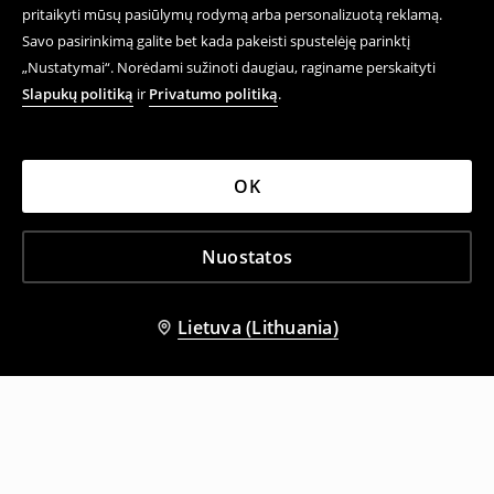
pritaikyti mūsų pasiūlymų rodymą arba personalizuotą reklamą.
Savo pasirinkimą galite bet kada pakeisti spustelėję parinktį
„Nustatymai“. Norėdami sužinoti daugiau, raginame perskaityti
Slapukų politiką
ir
Privatumo politiką
.
OK
Nuostatos
Lietuva (Lithuania)