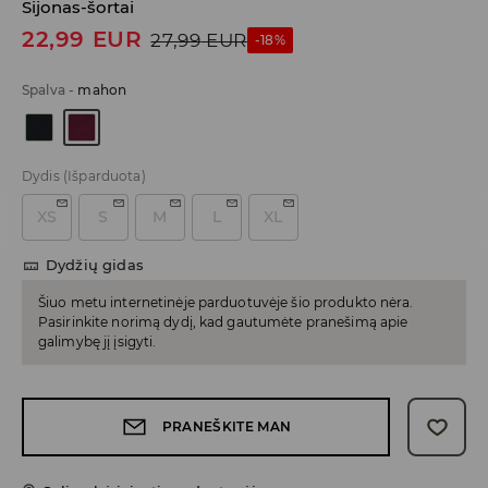
Sijonas-šortai
22,99
EUR
27,99
EUR
-18%
Spalva
-
mahon
Dydis
(Išparduota)
XS
S
M
L
XL
Dydžių gidas
Šiuo metu internetinėje parduotuvėje šio produkto nėra.
Pasirinkite norimą dydį, kad gautumėte pranešimą apie
galimybę jį įsigyti.
PRANEŠKITE MAN