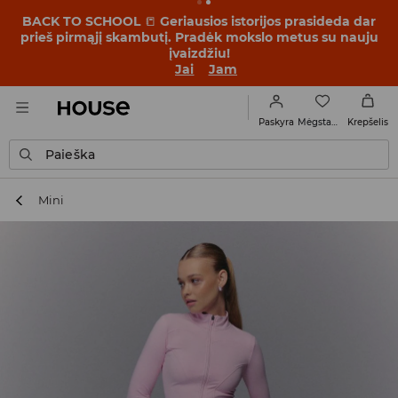
BACK TO SCHOOL
📒
Geriausios istorijos prasideda dar
prieš pirmąjį skambutį. Pradėk mokslo metus su nauju
įvaizdžiu!
Jai
Jam
Mėgstamiausi
Paskyra
Krepšelis
Paieška
Mini