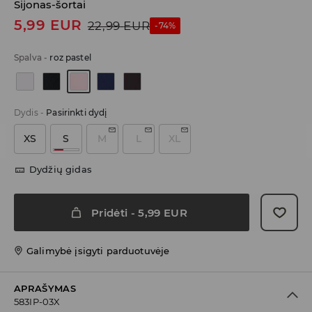
Sijonas-šortai
5,99
EUR
22,99
EUR
-74%
Spalva
-
roz pastel
Dydis
-
Pasirinkti dydį
XS
S
M
L
XL
Dydžių gidas
Pridėti
-
5,99
EUR
Galimybė įsigyti parduotuvėje
APRAŠYMAS
583IP-03X