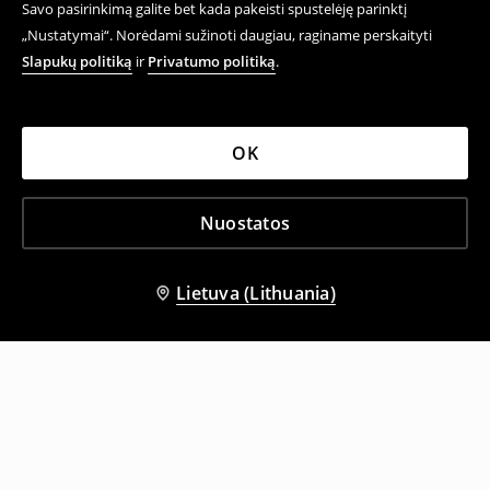
Savo pasirinkimą galite bet kada pakeisti spustelėję parinktį
„Nustatymai“. Norėdami sužinoti daugiau, raginame perskaityti
Slapukų politiką
ir
Privatumo politiką
.
OK
Nuostatos
Lietuva (Lithuania)