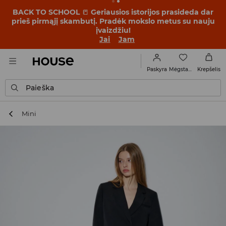
BACK TO SCHOOL
📒
Geriausios istorijos prasideda dar
prieš pirmąjį skambutį. Pradėk mokslo metus su nauju
įvaizdžiu!
Jai
Jam
Mėgstamiausi
Paskyra
Krepšelis
Paieška
Mini