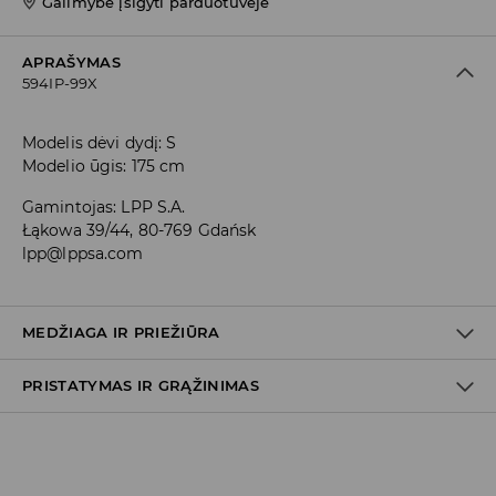
Galimybė įsigyti parduotuvėje
APRAŠYMAS
594IP-99X
Modelis dėvi dydį: S
Modelio ūgis: 175 cm
Gamintojas
:
LPP S.A.
Łąkowa 39/44, 80-769 Gdańsk
lpp@lppsa.com
MEDŽIAGA IR PRIEŽIŪRA
PRISTATYMAS IR GRĄŽINIMAS
PIRMAS AUDINYS
:
90% POLIESTERIS, 10% ELASTANAS
SKALBTI ATSKIRAI ARBA SU PANAŠIOMIS SPALVOMIS
Prekių pristatymo politika
BALINTI NEGALIMA