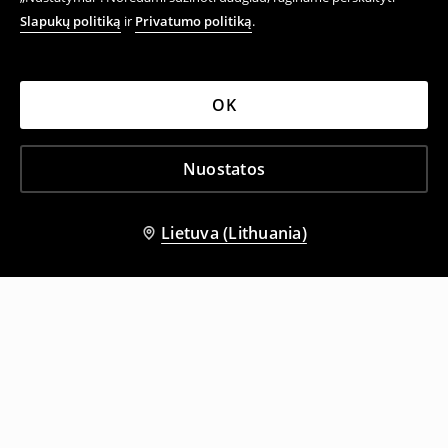
Slapukų politiką
ir
Privatumo politiką
.
OK
Nuostatos
Lietuva (Lithuania)