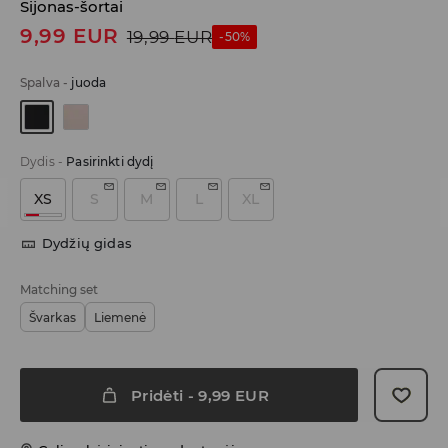
Sijonas-šortai
9,99
EUR
19,99
EUR
-50%
Spalva
-
juoda
Dydis
-
Pasirinkti dydį
XS
S
M
L
XL
Dydžių gidas
Matching set
Švarkas
Liemenė
Pridėti
-
9,99
EUR