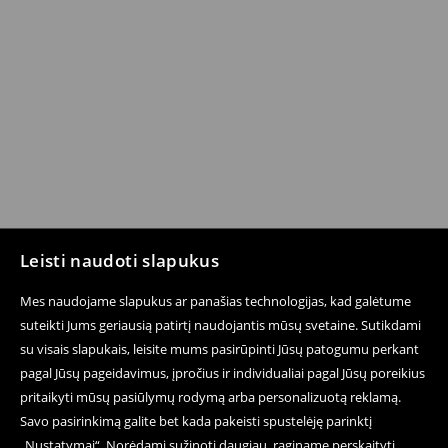
Leisti naudoti slapukus
Mes naudojame slapukus ar panašias technologijas, kad galėtume
suteikti Jums geriausią patirtį naudojantis mūsų svetaine. Sutikdami
su visais slapukais, leisite mums pasirūpinti Jūsų patogumu perkant
pagal Jūsų pageidavimus, įpročius ir individualiai pagal Jūsų poreikius
pritaikyti mūsų pasiūlymų rodymą arba personalizuotą reklamą.
Savo pasirinkimą galite bet kada pakeisti spustelėję parinktį
„Nustatymai“. Norėdami sužinoti daugiau, raginame perskaityti