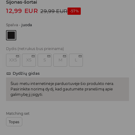
Sijonas-šortai
12,99
EUR
29,99
EUR
-57%
Spalva
-
juoda
Dydis
(netrukus bus prieinama)
XXS
XS
S
M
L
Dydžių gidas
Šiuo metu internetinėje parduotuvėje šio produkto nėra.
Pasirinkite norimą dydį, kad gautumėte pranešimą apie
galimybę jį įsigyti.
Matching set
Topas