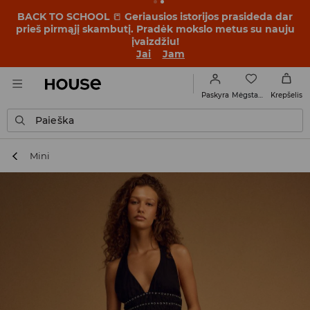
BACK TO SCHOOL
📒
Geriausios istorijos prasideda dar
prieš pirmąjį skambutį. Pradėk mokslo metus su nauju
įvaizdžiu!
Jai
Jam
Mėgstamiausi
Paskyra
Krepšelis
Paieška
Mini