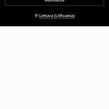
Nuostatos
Lietuva (Lithuania)
Kiti klientai taip pat pasirinko