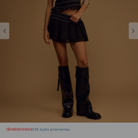
IŠPARDAVIMAS
XXS dydis prieinamas