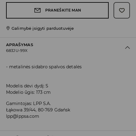
PRANEŠKITE MAN
Galimybė įsigyti parduotuvėje
APRAŠYMAS
683JU-99X
metalinės sidabro spalvos detalės
Modelis dėvi dydį: S
Modelio ūgis: 173 cm
Gamintojas
:
LPP S.A.
Łąkowa 39/44, 80-769 Gdańsk
lpp@lppsa.com