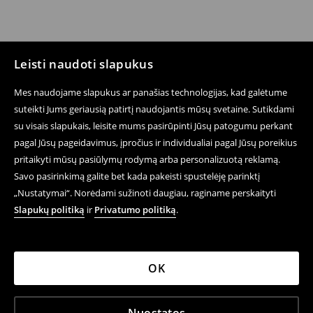
Leisti naudoti slapukus
Mes naudojame slapukus ar panašias technologijas, kad galėtume
suteikti Jums geriausią patirtį naudojantis mūsų svetaine. Sutikdami
su visais slapukais, leisite mums pasirūpinti Jūsų patogumu perkant
pagal Jūsų pageidavimus, įpročius ir individualiai pagal Jūsų poreikius
pritaikyti mūsų pasiūlymų rodymą arba personalizuotą reklamą.
Savo pasirinkimą galite bet kada pakeisti spustelėję parinktį
„Nustatymai“. Norėdami sužinoti daugiau, raginame perskaityti
Slapukų politiką
ir
Privatumo politiką
.
OK