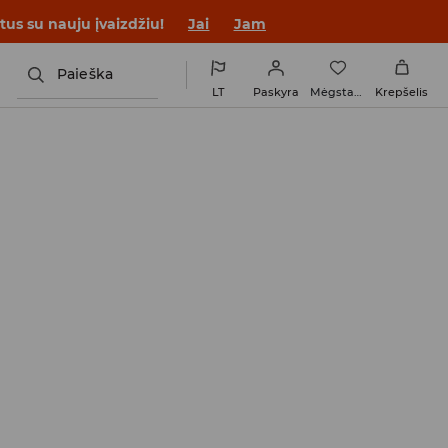
tus su nauju įvaizdžiu!
Jai
Jam
Paieška
LT
Paskyra
Mėgstamiausi
Krepšelis