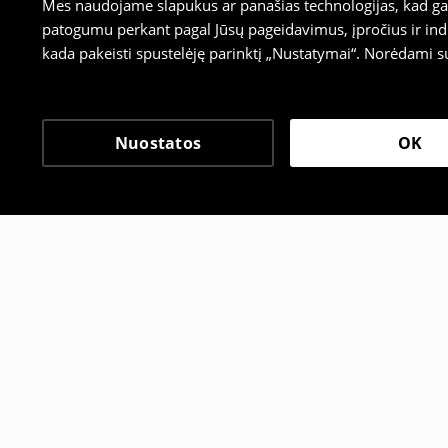
Mes naudojame slapukus ar panašias technologijas, kad galė
patogumu perkant pagal Jūsų pageidavimus, įpročius ir indi
kada pakeisti spustelėję parinktį „Nustatymai“. Norėdami s
Nuostatos
OK
Kiti klientai taip pat pa