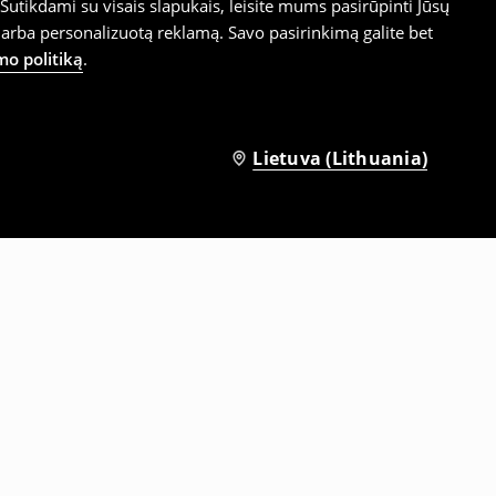
utikdami su visais slapukais, leisite mums pasirūpinti Jūsų
arba personalizuotą reklamą. Savo pasirinkimą galite bet
mo politiką
.
Lietuva (Lithuania)