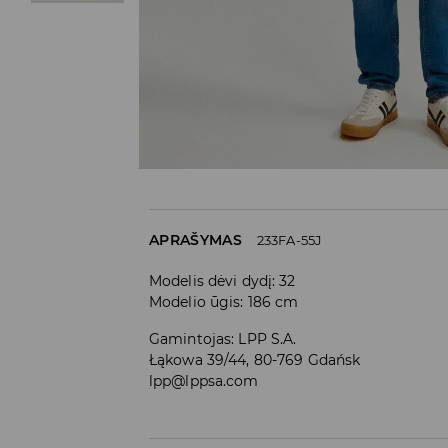
APRAŠYMAS
233FA-55J
Modelis dėvi dydį: 32
Modelio ūgis: 186 cm
Gamintojas
:
LPP S.A.
Łąkowa 39/44, 80-769 Gdańsk
lpp@lppsa.com