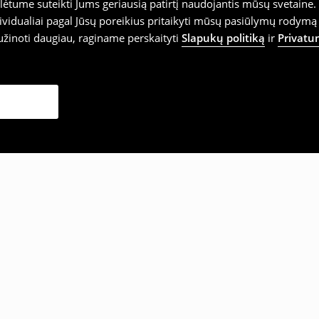
tume suteikti Jums geriausią patirtį naudojantis mūsų svetaine. S
vidualiai pagal Jūsų poreikius pritaikyti mūsų pasiūlymų rodymą 
užinoti daugiau, raginame perskaityti
Slapukų politiką
ir
Privatu
sirinko