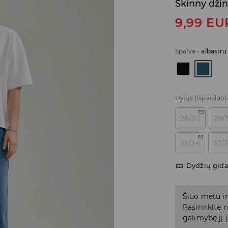
Skinny džin
9,99
EU
Spalva
-
albastru
Dydis
(Išparduot
28/30
29/
32/34
33/
Dydžių gid
Šiuo metu in
Pasirinkite
galimybę jį į