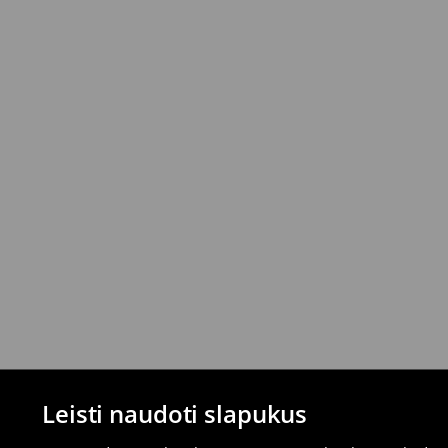
parduotuvėse ir pasirinktais grąžinimo būd
mokėjimus)
⟶
Išsamios grąžinimo taisyklės
Leisti naudoti slapukus