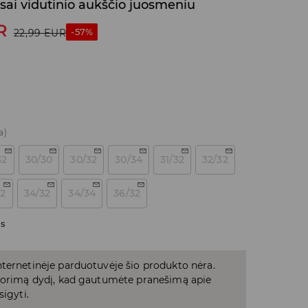
sai vidutinio aukščio juosmeniu
R
-57%
22,99
EUR
a)
32
30/30
30/32
30/34
31/32
32/32
32
34/32
34/34
36/32
as
ternetinėje parduotuvėje šio produkto nėra.
 norimą dydį, kad gautumėte pranešimą apie
sigyti.