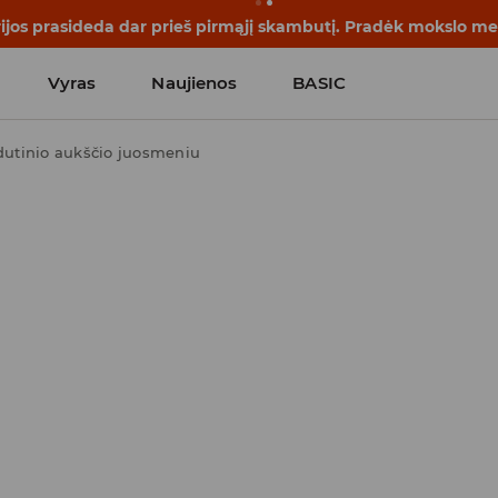
rijos prasideda dar prieš pirmąjį skambutį. Pradėk mokslo me
Vyras
Naujienos
BASIC
idutinio aukščio juosmeniu