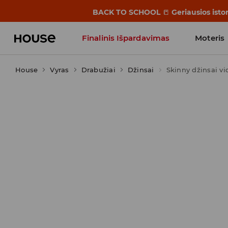
BACK TO SCHOOL
📒
Geriausios isto
Finalinis Išpardavimas
Moteris
House
Vyras
Drabužiai
Influencers' Faves
Džinsai
Skinny džinsai v