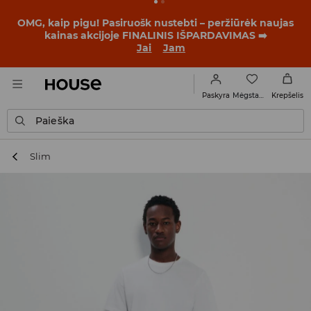
BACK TO SCHOOL
📒
Geriausios istorijos prasideda dar
prieš pirmąjį skambutį. Pradėk mokslo metus su nauju
įvaizdžiu!
Jai
Jam
Mėgstamiausi
Paskyra
Krepšelis
Paieška
Slim