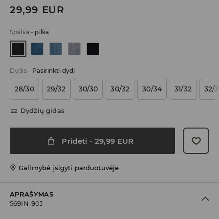
29,99
EUR
Spalva
-
pilka
Dydis
-
Pasirinkti dydį
28/30
29/32
30/30
30/32
30/34
31/32
32/
Dydžių gidas
Pridėti
-
29,99
EUR
Galimybė įsigyti parduotuvėje
APRAŠYMAS
569IN-90J