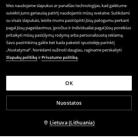
Mes naudojame slapukus ar panašias technologijas, kad galėtume
suteikti Jums geriausią patirtį naudojantis mūsų svetaine. Sutikdami
su visais slapukais, leisite mums pasirūpinti Jūsų patogumu perkant
pagal Jūsų pageidavimus, įpročius ir individualiai pagal Jūsų poreikius
pritaikyti mūsų pasiūlymų rodymą arba personalizuotą reklamą.
Savo pasirinkimą galite bet kada pakeisti spustelėję parinktį
„Nustatymai“. Norėdami sužinoti daugiau, raginame perskaityti
Slapukų politiką
ir
Privatumo politiką
.
OK
Nuostatos
Lietuva (Lithuania)