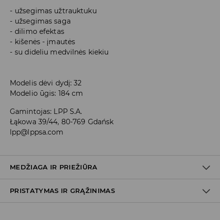
užsegimas užtrauktuku
užsegimas saga
dilimo efektas
kišenės - įmautės
su dideliu medvilnės kiekiu
Modelis dėvi dydį: 32
Modelio ūgis: 184 cm
Gamintojas
:
LPP S.A.
Łąkowa 39/44, 80-769 Gdańsk
lpp@lppsa.com
MEDŽIAGA IR PRIEŽIŪRA
PRISTATYMAS IR GRĄŽINIMAS
PIRMAS AUDINYS
:
99% MEDVILNĖ, 1% ELASTANAS
Prekių pristatymo politika