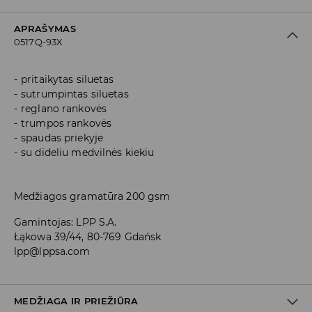
APRAŠYMAS
0517Q-93X
pritaikytas siluetas
sutrumpintas siluetas
reglano rankovės
trumpos rankovės
spaudas priekyje
su dideliu medvilnės kiekiu
Medžiagos gramatūra 200 gsm
Gamintojas
:
LPP S.A.
Łąkowa 39/44, 80-769 Gdańsk
lpp@lppsa.com
MEDŽIAGA IR PRIEŽIŪRA