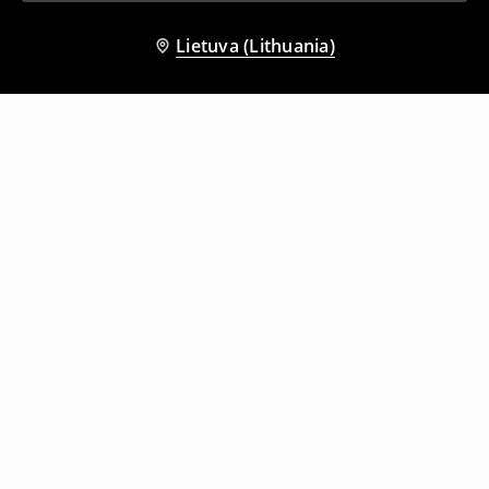
Lietuva (Lithuania)
Kiti klientai taip pat pasirinko