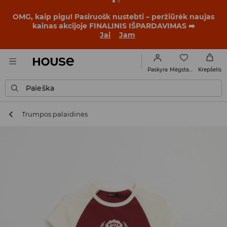
OMG, kaip pigu! Pasiruošk nustebti – peržiūrėk naujas
kainas akcijoje FINALINIS IŠPARDAVIMAS ➡️
Jai
Jam
Mėgstamiausi
Paskyra
Krepšelis
Paieška
Trumpos palaidinės