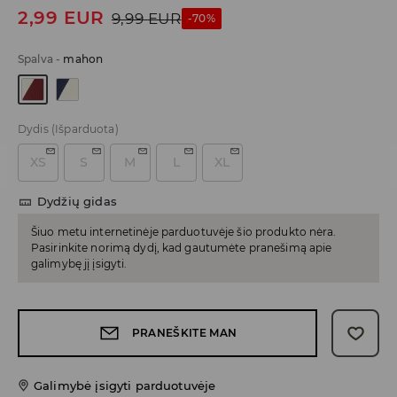
2,99
EUR
9,99
EUR
-70%
Spalva
-
mahon
Dydis
(Išparduota)
XS
S
M
L
XL
Dydžių gidas
Šiuo metu internetinėje parduotuvėje šio produkto nėra.
Pasirinkite norimą dydį, kad gautumėte pranešimą apie
galimybę jį įsigyti.
PRANEŠKITE MAN
Galimybė įsigyti parduotuvėje