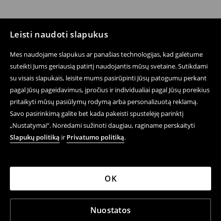
Leisti naudoti slapukus
Mes naudojame slapukus ar panašias technologijas, kad galėtume
suteikti Jums geriausią patirtį naudojantis mūsų svetaine. Sutikdami
su visais slapukais, leisite mums pasirūpinti Jūsų patogumu perkant
pagal Jūsų pageidavimus, įpročius ir individualiai pagal Jūsų poreikius
pritaikyti mūsų pasiūlymų rodymą arba personalizuotą reklamą.
Savo pasirinkimą galite bet kada pakeisti spustelėję parinktį
„Nustatymai“. Norėdami sužinoti daugiau, raginame perskaityti
Slapukų politiką
ir
Privatumo politiką
.
OK
Nuostatos