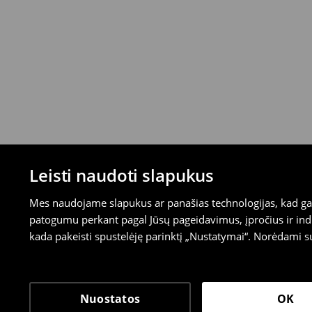
Leisti naudoti slapukus
Mes naudojame slapukus ar panašias technologijas, kad galė
patogumu perkant pagal Jūsų pageidavimus, įpročius ir indi
kada pakeisti spustelėję parinktį „Nustatymai“. Norėdami s
Nuostatos
OK