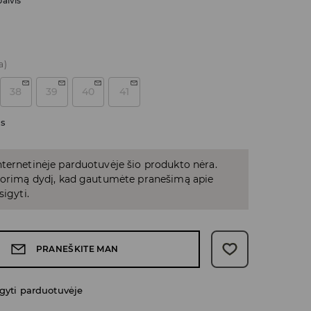
alvis
a)
38
39
40
41
as
ternetinėje parduotuvėje šio produkto nėra.
 norimą dydį, kad gautumėte pranešimą apie
sigyti.
PRANEŠKITE MAN
gyti parduotuvėje