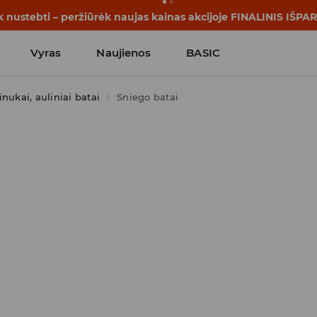
rijos prasideda dar prieš pirmąjį skambutį. Pradėk mokslo me
Vyras
Naujienos
BASIC
inukai, auliniai batai
Sniego batai