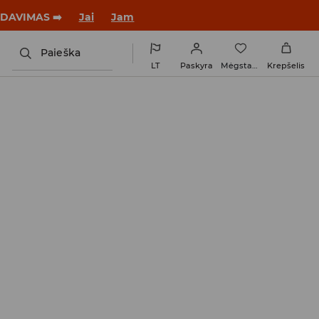
tus su nauju įvaizdžiu!
Jai
Jam
Paieška
LT
Paskyra
Mėgstamiausi
Krepšelis