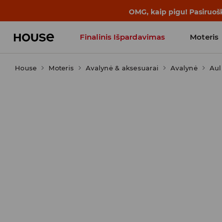
BACK TO SCHOOL
📒
Geriausios isto
Finalinis Išpardavimas
Moteris
House
Moteris
Influencers' Faves
Avalynė & aksesuarai
Avalynė
Aul