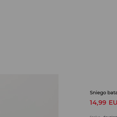
Sniego bata
14,99
E