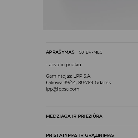
APRAŠYMAS
501BV-MLC
apvaliu priekiu
Gamintojas
:
LPP S.A.
Łąkowa 39/44, 80-769 Gdańsk
lpp@lppsa.com
MEDŽIAGA IR PRIEŽIŪRA
Medžiaga I
:
80% POLIESTERIS, 20% POLIURETA
PRISTATYMAS IR GRĄŽINIMAS