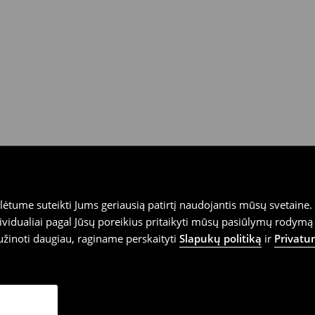
tume suteikti Jums geriausią patirtį naudojantis mūsų svetaine. S
vidualiai pagal Jūsų poreikius pritaikyti mūsų pasiūlymų rodymą 
užinoti daugiau, raginame perskaityti
Slapukų politiką
ir
Privatu