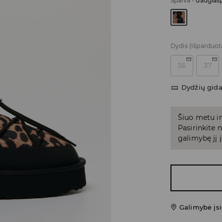
Spalva
-
daugiasp
Dydis
(Išparduot
36
37
Dydžių gid
Šiuo metu in
Pasirinkite
galimybę jį į
Galimybė įsi