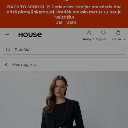
BACK TO SCHOOL
📒
Geriausios istorijos prasideda dar
prieš pirmąjį skambutį. Pradėk mokslo metus su nauju
įvaizdžiu!
Jai
Jam
Mėgstamiausi
Paskyra
Krepšelis
Paieška
Medžiaginiai