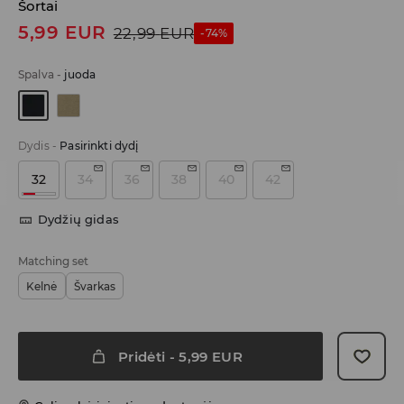
Šortai
5,99
EUR
22,99
EUR
-74%
Spalva
-
juoda
Dydis
-
Pasirinkti dydį
32
34
36
38
40
42
Dydžių gidas
Matching set
Kelnė
Švarkas
Pridėti
-
5,99
EUR