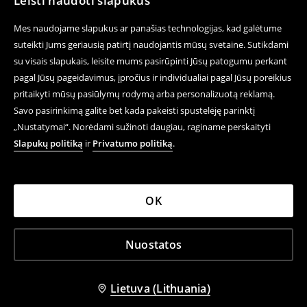
Leisti naudoti slapukus
Mes naudojame slapukus ar panašias technologijas, kad galėtume
suteikti Jums geriausią patirtį naudojantis mūsų svetaine. Sutikdami
su visais slapukais, leisite mums pasirūpinti Jūsų patogumu perkant
pagal Jūsų pageidavimus, įpročius ir individualiai pagal Jūsų poreikius
pritaikyti mūsų pasiūlymų rodymą arba personalizuotą reklamą.
Savo pasirinkimą galite bet kada pakeisti spustelėję parinktį
„Nustatymai“. Norėdami sužinoti daugiau, raginame perskaityti
Slapukų politiką
ir
Privatumo politiką
.
OK
Nuostatos
Lietuva (Lithuania)