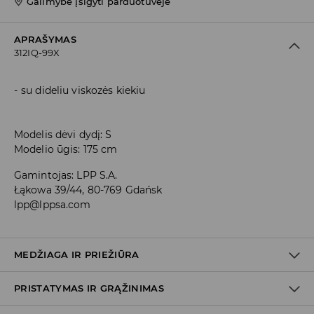
Galimybė įsigyti parduotuvėje
APRAŠYMAS
312IQ-99X
su dideliu viskozės kiekiu
Modelis dėvi dydį: S
Modelio ūgis: 175 cm
Gamintojas
:
LPP S.A.
Łąkowa 39/44, 80-769 Gdańsk
lpp@lppsa.com
MEDŽIAGA IR PRIEŽIŪRA
PRISTATYMAS IR GRĄŽINIMAS
PIRMAS AUDINYS
:
90% VISKOZĖ, 10% POLIESTERIS