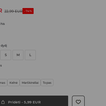
R
-74%
22,99
EUR
chis
i dydį
S
M
L
as
onas
Kelnė
Marškinėliai
Topas
Pridėti
-
5,99
EUR