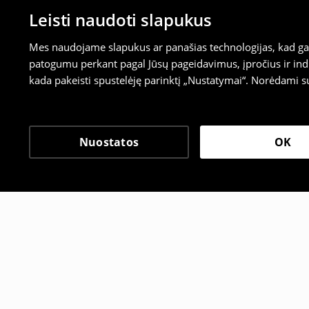
Leisti naudoti slapukus
Mes naudojame slapukus ar panašias technologijas, kad galė
patogumu perkant pagal Jūsų pageidavimus, įpročius ir indi
kada pakeisti spustelėję parinktį „Nustatymai“. Norėdami s
Nuostatos
OK