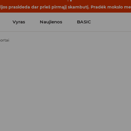
rijos prasideda dar prieš pirmąjį skambutį. Pradėk mokslo me
Vyras
Naujienos
BASIC
ortai