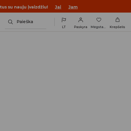
tus su nauju įvaizdžiu!
Jai
Jam
Paieška
LT
Paskyra
Mėgstamiausi
Krepšelis