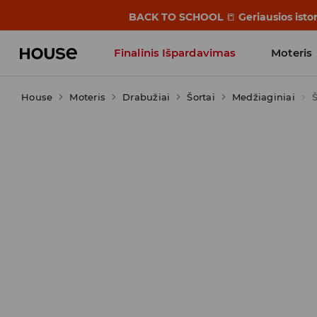
BACK TO SCHOOL
📒
Geriausios isto
Finalinis Išpardavimas
Moteris
House
Moteris
Influencers' Faves
Drabužiai
Šortai
Medžiaginiai
Š