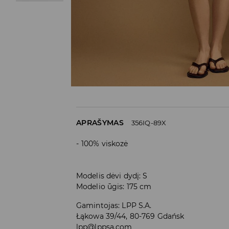
APRAŠYMAS
356IQ-89X
100% viskozė
Modelis dėvi dydį: S
Modelio ūgis: 175 cm
Gamintojas
:
LPP S.A.
Łąkowa 39/44, 80-769 Gdańsk
lpp@lppsa.com