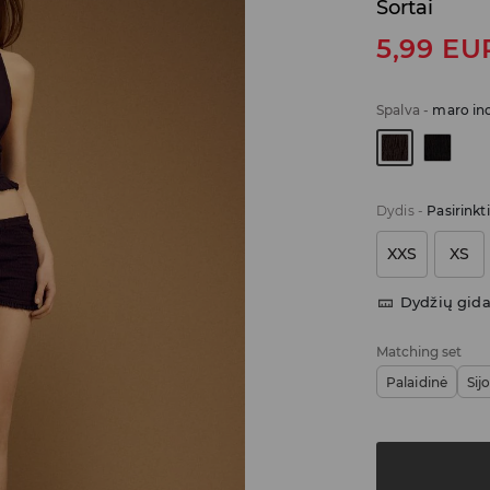
Šortai
5,99
EU
Spalva
-
maro in
Dydis
-
Pasirinkt
XXS
XS
Dydžių gid
Matching set
Palaidinė
Sij