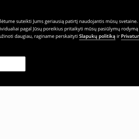
tume suteikti Jums geriausią patirtį naudojantis mūsų svetaine. S
vidualiai pagal Jūsų poreikius pritaikyti mūsų pasiūlymų rodymą 
užinoti daugiau, raginame perskaityti
Slapukų politiką
ir
Privatu