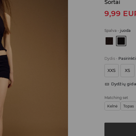
Šortai
9,99
EU
Spalva
-
juoda
Dydis
-
Pasirinkt
XXS
XS
Dydžių gid
Matching set
Kelnė
Topas