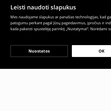
Leisti naudoti slapukus
Mes naudojame slapukus ar panašias technologijas, kad galė
patogumu perkant pagal Jūsų pageidavimus, įpročius ir indi
kada pakeisti spustelėję parinktį „Nustatymai“. Norėdami s
Nuostatos
OK