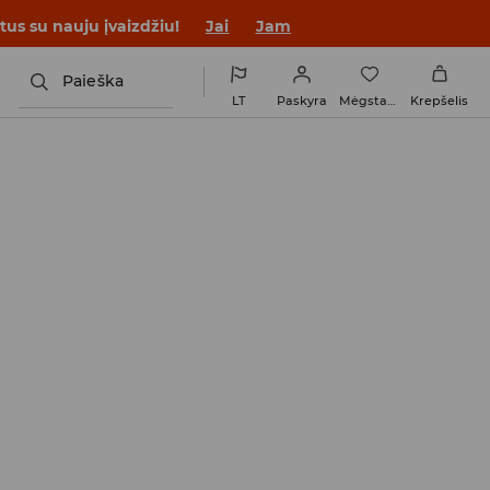
tus su nauju įvaizdžiu!
Jai
Jam
Paieška
LT
Paskyra
Mėgstamiausi
Krepšelis