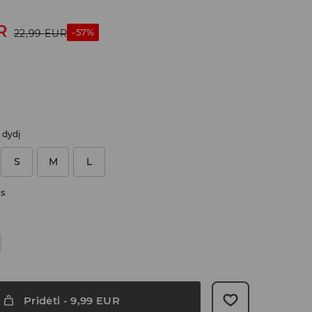
R
-57%
22,99
EUR
i dydį
S
M
L
as
Pridėti
-
9,99
EUR