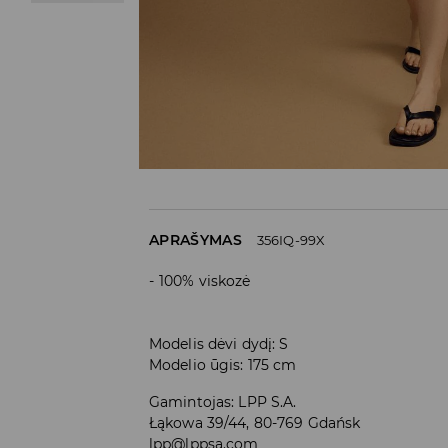
APRAŠYMAS
356IQ-99X
100% viskozė
Modelis dėvi dydį: S
Modelio ūgis: 175 cm
Gamintojas
:
LPP S.A.
Łąkowa 39/44, 80-769 Gdańsk
lpp@lppsa.com