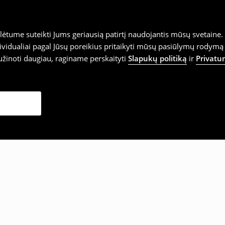
tume suteikti Jums geriausią patirtį naudojantis mūsų svetaine. S
vidualiai pagal Jūsų poreikius pritaikyti mūsų pasiūlymų rodymą 
užinoti daugiau, raginame perskaityti
Slapukų politiką
ir
Privatu