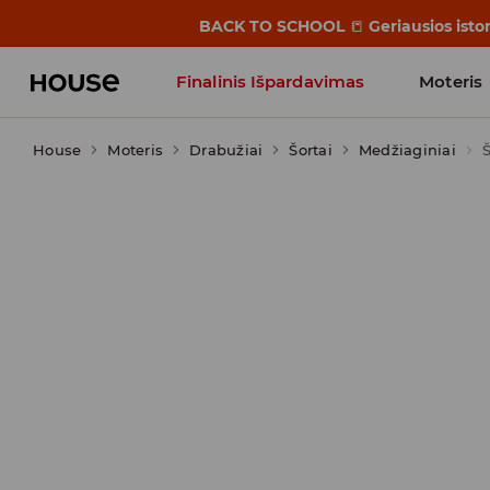
BACK TO SCHOOL
📒
Geriausios isto
Finalinis Išpardavimas
Moteris
House
Moteris
Influencers' Faves
Drabužiai
Šortai
Medžiaginiai
Š