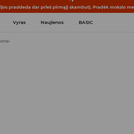
rijos prasideda dar prieš pirmąjį skambutį. Pradėk mokslo me
Vyras
Naujienos
BASIC
ortai