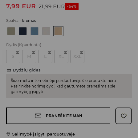
7,99
EUR
21,99
EUR
-64%
Spalva
-
kremas
Dydis
(Išparduota)
S
M
L
XL
XXL
Dydžių gidas
Šiuo metu internetinėje parduotuvėje šio produkto nėra.
Pasirinkite norimą dydį, kad gautumėte pranešimą apie
galimybę jį įsigyti.
PRANEŠKITE MAN
Galimybė įsigyti parduotuvėje