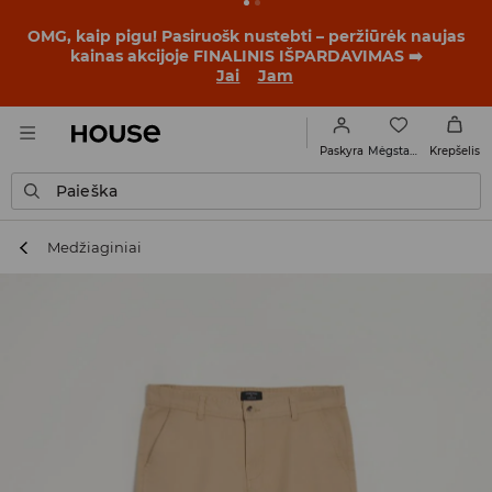
BACK TO SCHOOL
📒
Geriausios istorijos prasideda dar
prieš pirmąjį skambutį. Pradėk mokslo metus su nauju
įvaizdžiu!
Jai
Jam
Mėgstamiausi
Paskyra
Krepšelis
Paieška
Medžiaginiai