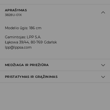
APRAŠYMAS
3828U-01X
Modelio ūgis: 186 cm
Gamintojas
:
LPP S.A.
Łąkowa 39/44, 80-769 Gdańsk
lpp@lppsa.com
MEDŽIAGA IR PRIEŽIŪRA
PRISTATYMAS IR GRĄŽINIMAS
Medžiaga I
:
98% MEDVILNĖ, 2% ELASTANAS
SKALBTI SKALBYKLĖJE NE AUKŠTESNĖJE KAIP 30° C TEMP.
Prekių pristatymo politika
BALINTI NEGALIMA
Atsiėmimas parduotuvėje
(2–8 darbo dienos nuo išsiuntimo)
NEGALIMA DŽIOVINTI BŪGNINĖJE DŽIOVYKLĖJE
0,00 EUR
/ Online (PayU, PayPal, Google Pay, Trustly)