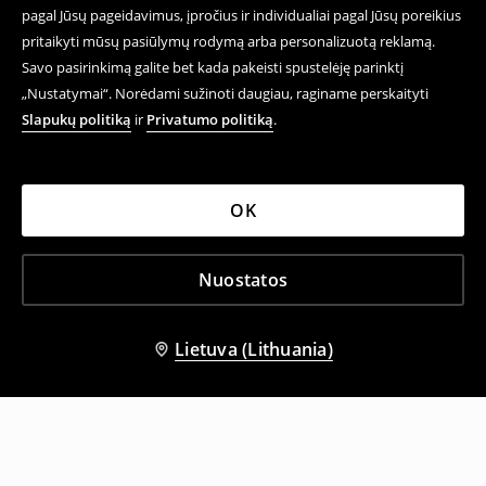
pagal Jūsų pageidavimus, įpročius ir individualiai pagal Jūsų poreikius
pritaikyti mūsų pasiūlymų rodymą arba personalizuotą reklamą.
Savo pasirinkimą galite bet kada pakeisti spustelėję parinktį
„Nustatymai“. Norėdami sužinoti daugiau, raginame perskaityti
Slapukų politiką
ir
Privatumo politiką
.
OK
Nuostatos
Lietuva (Lithuania)