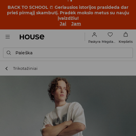
BACK TO SCHOOL
📒
Geriausios istorijos prasideda dar
prieš pirmąjį skambutį. Pradėk mokslo metus su nauju
įvaizdžiu!
Jai
Jam
Mėgstamiausi
Paskyra
Krepšelis
Paieška
Trikotažiniai