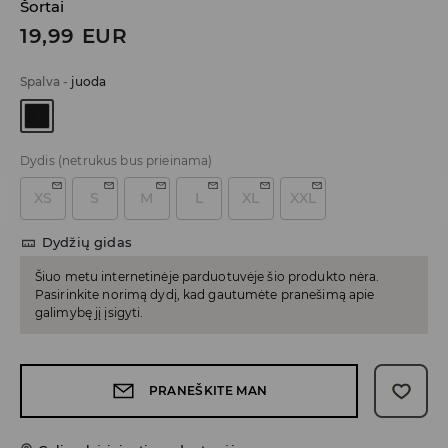
Šortai
19,99
EUR
Spalva
-
juoda
Dydis
(netrukus bus prieinama)
XS
S
M
L
XL
XXL
Dydžių gidas
Šiuo metu internetinėje parduotuvėje šio produkto nėra.
Pasirinkite norimą dydį, kad gautumėte pranešimą apie
galimybę jį įsigyti.
PRANEŠKITE MAN