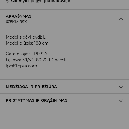
Galimybė įsigyti parduotuvėje
APRAŠYMAS
625KM-99X
Modelis dėvi dydį: L
Modelio ūgis: 188 cm
Gamintojas
:
LPP S.A.
Łąkowa 39/44, 80-769 Gdańsk
lpp@lppsa.com
MEDŽIAGA IR PRIEŽIŪRA
PRISTATYMAS IR GRĄŽINIMAS
PIRMAS AUDINYS
:
100% POLIESTERIS
Prekių pristatymo politika