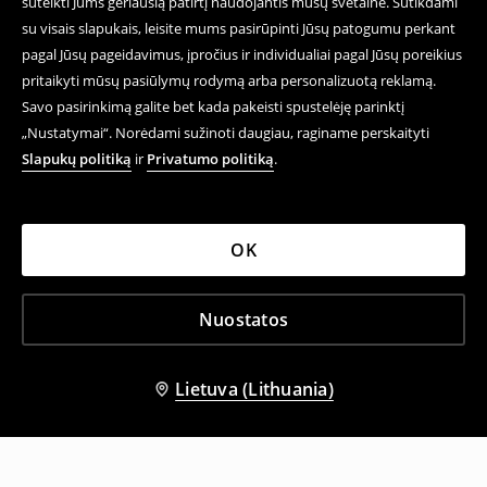
suteikti Jums geriausią patirtį naudojantis mūsų svetaine. Sutikdami
su visais slapukais, leisite mums pasirūpinti Jūsų patogumu perkant
pagal Jūsų pageidavimus, įpročius ir individualiai pagal Jūsų poreikius
pritaikyti mūsų pasiūlymų rodymą arba personalizuotą reklamą.
Savo pasirinkimą galite bet kada pakeisti spustelėję parinktį
„Nustatymai“. Norėdami sužinoti daugiau, raginame perskaityti
Slapukų politiką
ir
Privatumo politiką
.
OK
Nuostatos
Lietuva (Lithuania)