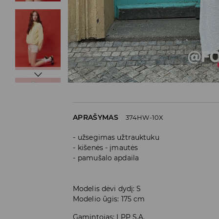
APRAŠYMAS
374HW-10X
užsegimas užtrauktuku
kišenės - įmautės
pamušalo apdaila
Modelis dėvi dydį: S
Modelio ūgis: 175 cm
Gamintojas
:
LPP S.A.