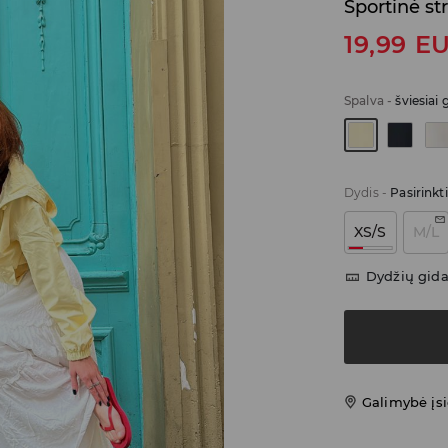
Sportinė st
19,99
E
Spalva
-
šviesiai 
Dydis
-
Pasirinkt
XS/S
M/L
Dydžių gid
Galimybė įsi