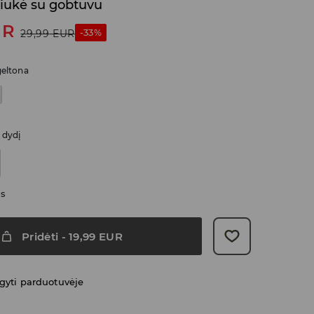
riukė su gobtuvu
UR
-33%
29,99
EUR
geltona
i dydį
as
Pridėti
-
19,99
EUR
gyti parduotuvėje