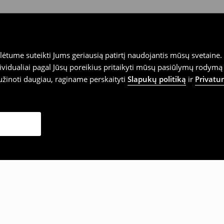
tume suteikti Jums geriausią patirtį naudojantis mūsų svetaine. S
vidualiai pagal Jūsų poreikius pritaikyti mūsų pasiūlymų rodymą 
užinoti daugiau, raginame perskaityti
Slapukų politiką
ir
Privatu