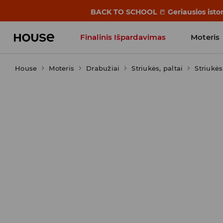
BACK TO SCHOOL
📒
Geriausios isto
Finalinis Išpardavimas
Moteris
House
Moteris
Influencers' Faves
Drabužiai
Striukės, paltai
Striukės