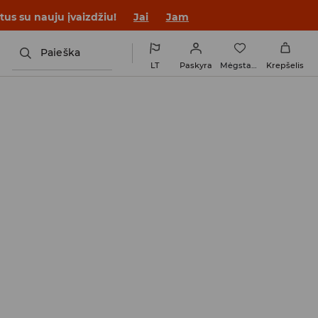
tus su nauju įvaizdžiu!
Jai
Jam
Paieška
LT
Paskyra
Mėgstamiausi
Krepšelis