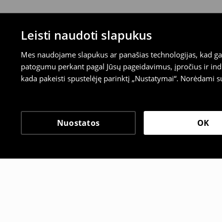
Leisti naudoti slapukus
Mes naudojame slapukus ar panašias technologijas, kad galė
patogumu perkant pagal Jūsų pageidavimus, įpročius ir indi
kada pakeisti spustelėję parinktį „Nustatymai“. Norėdami s
Nuostatos
OK