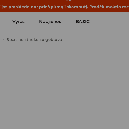
rijos prasideda dar prieš pirmąjį skambutį. Pradėk mokslo me
Vyras
Naujienos
BASIC
Sportinė striukė su gobtuvu