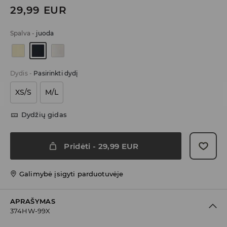
29,99
EUR
Spalva
-
juoda
Dydis
-
Pasirinkti dydį
XS/S
M/L
Dydžių gidas
Pridėti
-
29,99
EUR
Galimybė įsigyti parduotuvėje
APRAŠYMAS
374HW-99X