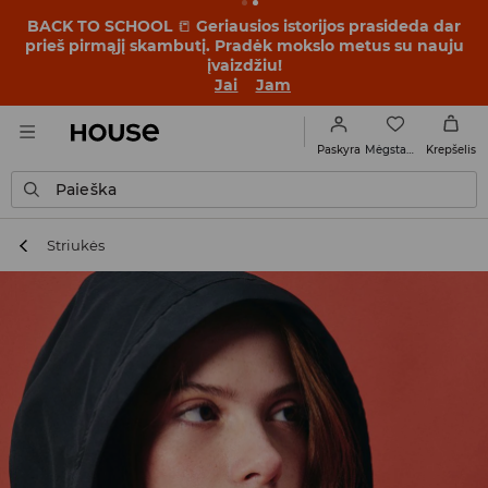
BACK TO SCHOOL
📒
Geriausios istorijos prasideda dar
prieš pirmąjį skambutį. Pradėk mokslo metus su nauju
įvaizdžiu!
Jai
Jam
Mėgstamiausi
Paskyra
Krepšelis
Paieška
Striukės