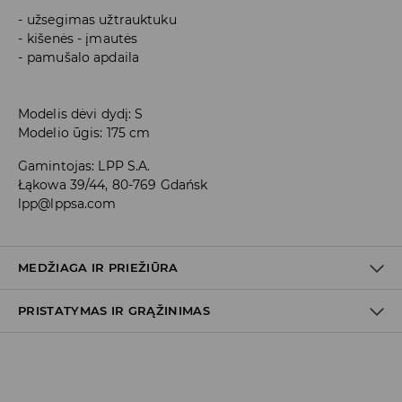
užsegimas užtrauktuku
kišenės - įmautės
pamušalo apdaila
Modelis dėvi dydį: S
Modelio ūgis: 175 cm
Gamintojas
:
LPP S.A.
Łąkowa 39/44, 80-769 Gdańsk
lpp@lppsa.com
MEDŽIAGA IR PRIEŽIŪRA
PRISTATYMAS IR GRĄŽINIMAS
PIRMAS AUDINYS
:
100% POLIESTERIS
PIRMAS PAMUŠALAS
:
100% POLIESTERIS
Prekių pristatymo politika
Atsiėmimas parduotuvėje
(2–8 darbo dienos nuo išsiuntimo)