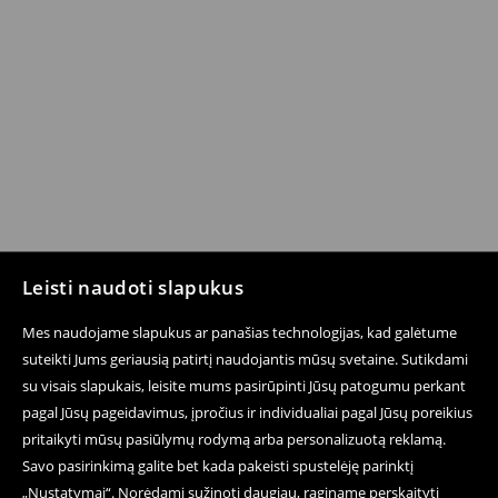
Leisti naudoti slapukus
Mes naudojame slapukus ar panašias technologijas, kad galėtume
suteikti Jums geriausią patirtį naudojantis mūsų svetaine. Sutikdami
su visais slapukais, leisite mums pasirūpinti Jūsų patogumu perkant
pagal Jūsų pageidavimus, įpročius ir individualiai pagal Jūsų poreikius
pritaikyti mūsų pasiūlymų rodymą arba personalizuotą reklamą.
Savo pasirinkimą galite bet kada pakeisti spustelėję parinktį
„Nustatymai“. Norėdami sužinoti daugiau, raginame perskaityti