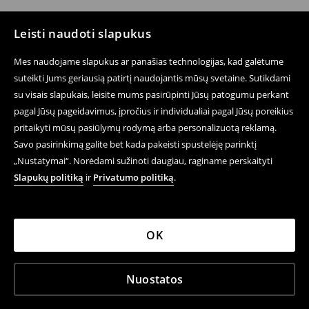
Leisti naudoti slapukus
Mes naudojame slapukus ar panašias technologijas, kad galėtume
suteikti Jums geriausią patirtį naudojantis mūsų svetaine. Sutikdami
su visais slapukais, leisite mums pasirūpinti Jūsų patogumu perkant
pagal Jūsų pageidavimus, įpročius ir individualiai pagal Jūsų poreikius
pritaikyti mūsų pasiūlymų rodymą arba personalizuotą reklamą.
Savo pasirinkimą galite bet kada pakeisti spustelėję parinktį
„Nustatymai“. Norėdami sužinoti daugiau, raginame perskaityti
Slapukų politiką
ir
Privatumo politiką
.
OK
Nuostatos