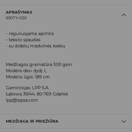
APRAŠYMAS
6507Y-02X
reguliuojama apimtis
teksto spaudas
su dideliu medvilnės kiekiu
Medžiagos gramatūra 300 gsm
Modelis dėvi dydį: L
Modelio ūgis: 189 cm
Gamintojas
:
LPP S.A.
Łąkowa 39/44, 80-769 Gdańsk
lpp@lppsa.com
MEDŽIAGA IR PRIEŽIŪRA