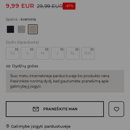
9,99
EUR
29,99
EUR
-67%
Spalva
-
kreminis
Dydis
(Išparduota)
XS
S
M
L
XL
XXL
Dydžių gidas
Šiuo metu internetinėje parduotuvėje šio produkto nėra.
Pasirinkite norimą dydį, kad gautumėte pranešimą apie
galimybę jį įsigyti.
PRANEŠKITE MAN
Galimybė įsigyti parduotuvėje