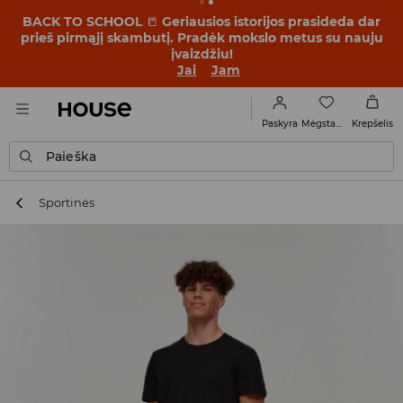
BACK TO SCHOOL
📒
Geriausios istorijos prasideda dar
prieš pirmąjį skambutį. Pradėk mokslo metus su nauju
įvaizdžiu!
Jai
Jam
Mėgstamiausi
Paskyra
Krepšelis
Paieška
Sportinės