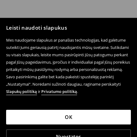
Leisti naudoti slapukus
Mes naudojame slapukus ar panašias technologijas, kad galėtume
suteikti Jums geriausią patirtį naudojantis mūsų svetaine. Sutikdami
su visais slapukais, leisite mums pasirūpinti Jūsų patogumu perkant
pagal Jūsų pageidavimus, įpročius ir individualiai pagal Jūsų poreikius
pritaikyti mūsų pasiūlymų rodymą arba personalizuotą reklamą.
Savo pasirinkimą galite bet kada pakeisti spustelėję parinktį
„Nustatymai“. Norėdami sužinoti daugiau, raginame perskaityti
Slapukų politiką
ir
Privatumo politiką
.
OK
Nuostatos