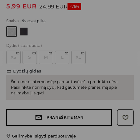
5,99
EUR
24,99
EUR
-76%
Spalva
-
šviesiai pilka
Dydis
(Išparduota)
XS
S
M
L
XL
Dydžių gidas
Šiuo metu internetinėje parduotuvėje šio produkto nėra.
Pasirinkite norimą dydį, kad gautumėte pranešimą apie
galimybę jį įsigyti.
PRANEŠKITE MAN
Galimybė įsigyti parduotuvėje