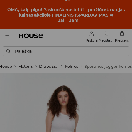
BACK TO SCHOOL
📒
Geriausios istorijos prasideda dar
prieš pirmąjį skambutį. Pradėk mokslo metus su nauju
įvaizdžiu!
Jai
Jam
Mėgstamiausi
Paskyra
Krepšelis
Paieška
House
Moteris
Drabužiai
Kelnės
Sportinės jogger kelnė