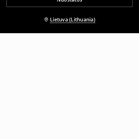
Lietuva (Lithuania)
Kiti klientai taip pat pasirinko