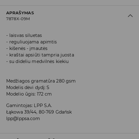
APRAŠYMAS
7878X-09M
laisvas siluetas
reguliuojama apimtis
kišenės - įmautės
kraštai apsiūti tampria juosta
su dideliu medvilnės kiekiu
Medžiagos gramatūra 280 gsm
Modelis dėvi dydį: S
Modelio ūgis: 172 cm
Gamintojas
:
LPP S.A.
Łąkowa 39/44, 80-769 Gdańsk
lpp@lppsa.com