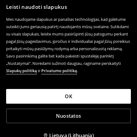
Leisti naudoti slapukus
Mes naudojame slapukus ar panašias technologijas, kad galėtume
suteikti Jums geriausią patirtį naudojantis mūsų svetaine. Sutikdami
su visais slapukais, leisite mums pasirūpinti Jūsų patogumu perkant
pagal Jūsų pageidavimus, įpročius ir individualiai pagal Jūsų poreikius
pritaikyti mūsų pasiūlymų rodymą arba personalizuotą reklamą.
Savo pasirinkimą galite bet kada pakeisti spustelėję parinktį
„Nustatymai“. Norėdami sužinoti daugiau, raginame perskaityti
Slapukų politiką
ir
Privatumo politiką
.
OK
Nuostatos
Lietuva (Lithuania)