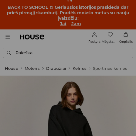
BACK TO SCHOOL
📒
Geriausios istorijos prasideda dar
prieš pirmąjį skambutį. Pradėk mokslo metus su nauju
įvaizdžiu!
Jai
Jam
Mėgstamiausi
Paskyra
Krepšelis
Paieška
House
Moteris
Drabužiai
Kelnės
Sportinės kelnės