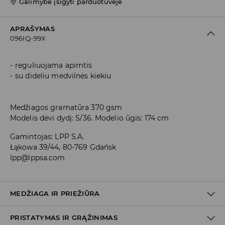
Galimybė įsigyti parduotuvėje
APRAŠYMAS
096IQ-99X
reguliuojama apimtis
su dideliu medvilnės kiekiu
Medžiagos gramatūra 370 gsm
Modelis dėvi dydį: S/36. Modelio ūgis: 174 cm
Gamintojas
:
LPP S.A.
Łąkowa 39/44, 80-769 Gdańsk
lpp@lppsa.com
MEDŽIAGA IR PRIEŽIŪRA
PRISTATYMAS IR GRĄŽINIMAS
PIRMAS AUDINYS
:
60% MEDVILNĖ, 40% POLIESTERIS