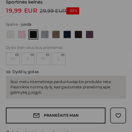
Sportinės kelnės
19,99
EUR
29,99
EUR
-33%
Spalva
-
juoda
Dydis
(netrukus bus prieinama)
XS
S
M
L
Dydžių gidas
Šiuo metu internetinėje parduotuvėje šio produkto nėra.
Pasirinkite norimą dydį, kad gautumėte pranešimą apie
galimybę jį įsigyti.
PRANEŠKITE MAN