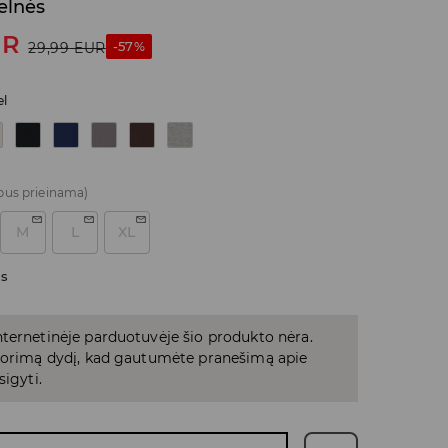
elnės
UR
-57%
29,99
EUR
el
bus prieinama)
M
L
XL
as
ternetinėje parduotuvėje šio produkto nėra.
 norimą dydį, kad gautumėte pranešimą apie
sigyti.