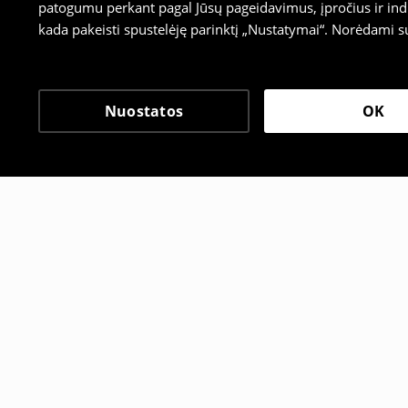
patogumu perkant pagal Jūsų pageidavimus, įpročius ir indi
kada pakeisti spustelėję parinktį „Nustatymai“. Norėdami s
Nuostatos
OK
Kiti klientai taip pat pa