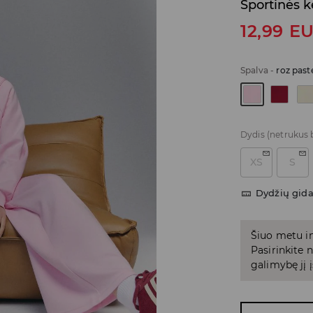
Sportinės k
12,99
E
Spalva
-
roz past
Dydis
(netrukus 
XS
S
Dydžių gid
Šiuo metu in
Pasirinkite
galimybę jį į