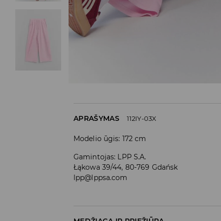
APRAŠYMAS
112IY-03X
Modelio ūgis: 172 cm
Gamintojas
:
LPP S.A.
Łąkowa 39/44, 80-769 Gdańsk
lpp@lppsa.com
MEDŽIAGA IR PRIEŽIŪRA