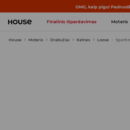
BACK TO SCHOOL
📒
Geriausios isto
Finalinis Išpardavimas
Moteris
House
Moteris
Influencers' Faves
Drabužiai
Kelnės
Loose
Sporti