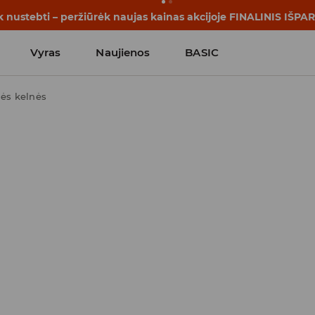
rijos prasideda dar prieš pirmąjį skambutį. Pradėk mokslo me
Vyras
Naujienos
BASIC
nės kelnės