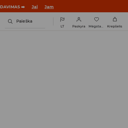
tus su nauju įvaizdžiu!
Jai
Jam
Paieška
LT
Paskyra
Mėgstamiausi
Krepšelis