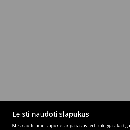
mokėjimus)
⟶
Išsamios grąžinimo taisyklės
Leisti naudoti slapukus
Mes naudojame slapukus ar panašias technologijas, kad galė