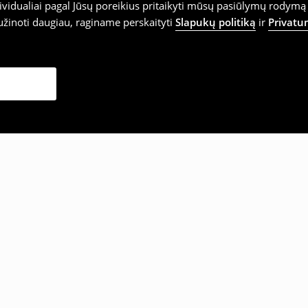
vidualiai pagal Jūsų poreikius pritaikyti mūsų pasiūlymų rodymą 
užinoti daugiau, raginame perskaityti
Slapukų politiką
ir
Privatu
sirinko