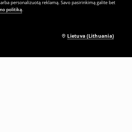
arba personalizuotą reklamą. Savo pasirinkimą galite bet
mo politiką
.
Lietuva (Lithuania)