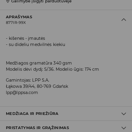
Galimybė įsigyti parduotuvėje
APRAŠYMAS
877IR-99X
kišenės - įmautės
su dideliu medvilnės kiekiu
Medžiagos gramatūra 340 gsm
Modelis dėvi dydį: S/36. Modelio ūgis: 174 cm
Gamintojas
:
LPP S.A.
Łąkowa 39/44, 80-769 Gdańsk
lpp@lppsa.com
MEDŽIAGA IR PRIEŽIŪRA
PRISTATYMAS IR GRĄŽINIMAS
PIRMAS AUDINYS
:
60% MEDVILNĖ, 40% POLIESTERIS