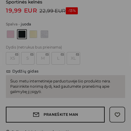
Sportinės kelnės
19,99
EUR
22,99
EUR
-13%
Spalva
-
juoda
Dydis
(netrukus bus prieinama)
XS
S
M
L
XL
Dydžių gidas
Šiuo metu internetinėje parduotuvėje šio produkto nėra.
Pasirinkite norimą dydį, kad gautumėte pranešimą apie
galimybę jį įsigyti.
PRANEŠKITE MAN