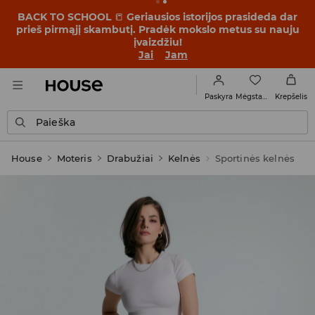
BACK TO SCHOOL
📒
Geriausios istorijos prasideda dar
prieš pirmąjį skambutį. Pradėk mokslo metus su nauju
įvaizdžiu!
Jai
Jam
Mėgstamiausi
Paskyra
Krepšelis
Paieška
House
Moteris
Drabužiai
Kelnės
Sportinės kelnės