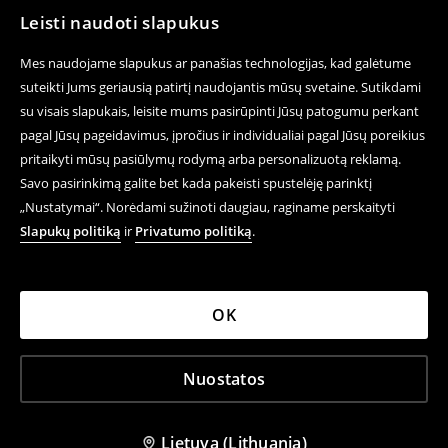
Leisti naudoti slapukus
Mes naudojame slapukus ar panašias technologijas, kad galėtume
suteikti Jums geriausią patirtį naudojantis mūsų svetaine. Sutikdami
su visais slapukais, leisite mums pasirūpinti Jūsų patogumu perkant
pagal Jūsų pageidavimus, įpročius ir individualiai pagal Jūsų poreikius
pritaikyti mūsų pasiūlymų rodymą arba personalizuotą reklamą.
Savo pasirinkimą galite bet kada pakeisti spustelėję parinktį
„Nustatymai“. Norėdami sužinoti daugiau, raginame perskaityti
Slapukų politiką
ir
Privatumo politiką
.
OK
Nuostatos
Lietuva (Lithuania)