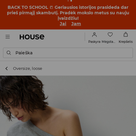
BACK TO SCHOOL
📒
Geriausios istorijos prasideda dar
prieš pirmąjį skambutį. Pradėk mokslo metus su nauju
įvaizdžiu!
Jai
Jam
Mėgstamiausi
Paskyra
Krepšelis
Paieška
Oversize, loose