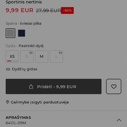
Sportinis nertinis
9,99
EUR
27,99
EUR
-64%
Spalva
-
šviesiai pilka
Dydis
-
Pasirinkti dydį
XS
S
M
L
Dydžių gidas
Pridėti
-
9,99
EUR
Galimybė įsigyti parduotuvėje
APRAŠYMAS
641JL-09M