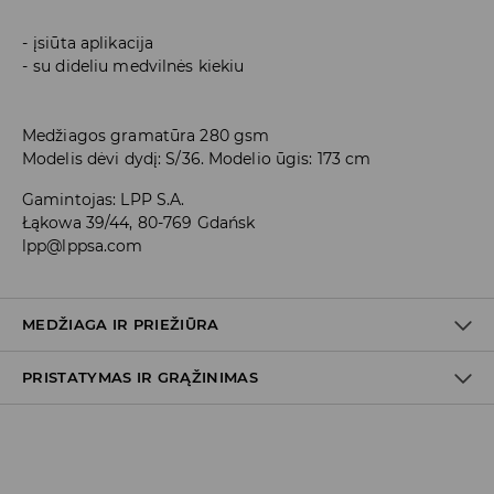
įsiūta aplikacija
su dideliu medvilnės kiekiu
Medžiagos gramatūra 280 gsm
Modelis dėvi dydį: S/36. Modelio ūgis: 173 cm
Gamintojas
:
LPP S.A.
Łąkowa 39/44, 80-769 Gdańsk
lpp@lppsa.com
MEDŽIAGA IR PRIEŽIŪRA
PRISTATYMAS IR GRĄŽINIMAS
PIRMAS AUDINYS
:
60% MEDVILNĖ, 40% POLIESTERIS
NELYGINTI UŽRAŠŲ IR APLIKACIJŲ
Prekių pristatymo politika
BALINTI NEGALIMA
Atsiėmimas parduotuvėje
(2–8 darbo dienos nuo išsiuntimo)
SKALBTI SKALBYKLĖJE NE AUKŠTESNĖJE KAIP 30° C -