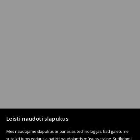
Leisti naudoti slapukus
Mes naudojame slapukus ar panašias technologijas, kad galėtume
suteikti Jums geriausią patirtį naudojantis mūsų svetaine. Sutikdami