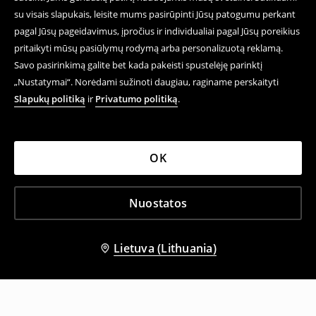
su visais slapukais, leisite mums pasirūpinti Jūsų patogumu perkant
pagal Jūsų pageidavimus, įpročius ir individualiai pagal Jūsų poreikius
pritaikyti mūsų pasiūlymų rodymą arba personalizuotą reklamą.
Savo pasirinkimą galite bet kada pakeisti spustelėję parinktį
„Nustatymai“. Norėdami sužinoti daugiau, raginame perskaityti
Slapukų politiką
ir
Privatumo politiką
.
OK
Nuostatos
Lietuva (Lithuania)