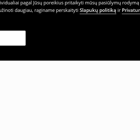
vidualiai pagal Jūsų poreikius pritaikyti mūsų pasiūlymų rodymą 
užinoti daugiau, raginame perskaityti
Slapukų politiką
ir
Privatu
sirinko