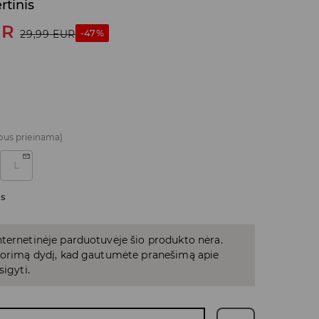
rtinis
UR
-47%
29,99
EUR
bus prieinama)
L
as
ternetinėje parduotuvėje šio produkto nėra.
 norimą dydį, kad gautumėte pranešimą apie
sigyti.