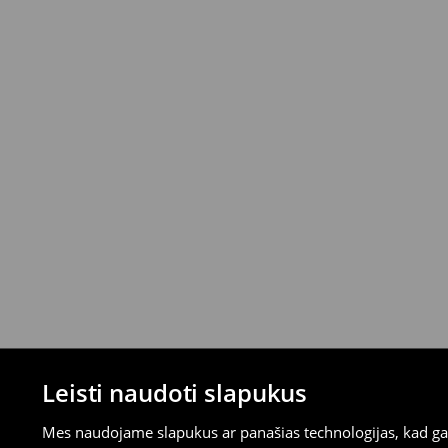
mokėjimus)
⟶
Išsamios grąžinimo taisyklės
Leisti naudoti slapukus
Mes naudojame slapukus ar panašias technologijas, kad galė