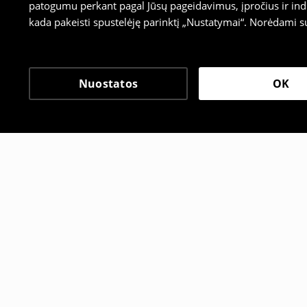
patogumu perkant pagal Jūsų pageidavimus, įpročius ir indi
kada pakeisti spustelėję parinktį „Nustatymai“. Norėdami s
Nuostatos
OK
Kiti klientai taip pat pa