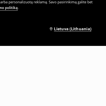
arba personalizuotą reklamą. Savo pasirinkimą galite bet
mo politiką
.
Lietuva (Lithuania)