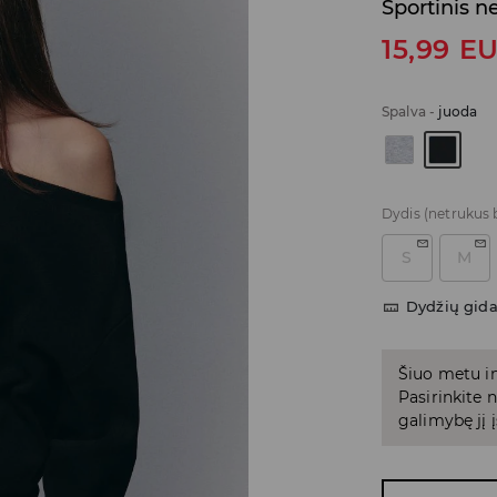
Sportinis ne
15,99
E
Spalva
-
juoda
Dydis
(netrukus 
S
M
Dydžių gid
Šiuo metu in
Pasirinkite
galimybę jį į