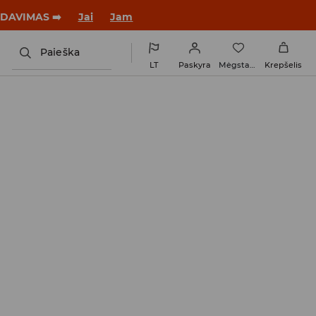
ARDAVIMAS ➡️
Jai
Jam
Paieška
LT
Paskyra
Mėgstamiausi
Krepšelis