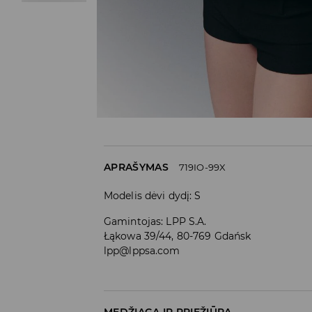
APRAŠYMAS
719IO-99X
Modelis dėvi dydį: S
Gamintojas
:
LPP S.A.
Łąkowa 39/44, 80-769 Gdańsk
lpp@lppsa.com
MEDŽIAGA IR PRIEŽIŪRA