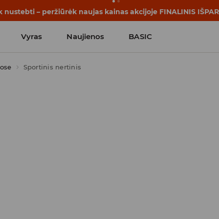
k nustebti – peržiūrėk naujas kainas akcijoje FINALINIS IŠP
Vyras
Naujienos
BASIC
oose
Sportinis nertinis