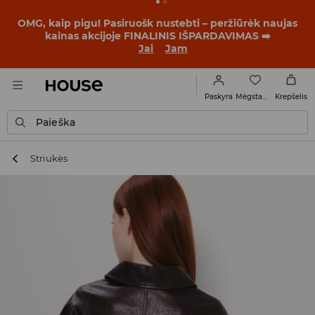
BACK TO SCHOOL
📒
Geriausios istorijos prasideda dar
prieš pirmąjį skambutį. Pradėk mokslo metus su nauju
įvaizdžiu!
Jai
Jam
Mėgstamiausi
Paskyra
Krepšelis
Paieška
Striukės