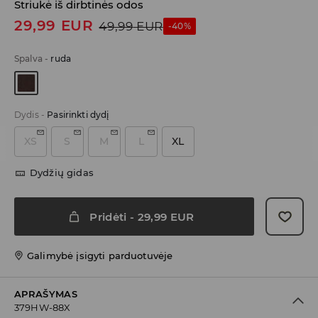
Striukė iš dirbtinės odos
29,99
EUR
49,99
EUR
-40%
Spalva
-
ruda
Dydis
-
Pasirinkti dydį
XS
S
M
L
XL
Dydžių gidas
Pridėti
-
29,99
EUR
Galimybė įsigyti parduotuvėje
APRAŠYMAS
379HW-88X