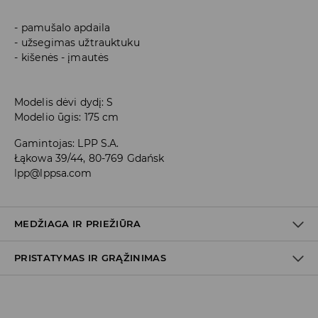
pamušalo apdaila
užsegimas užtrauktuku
kišenės - įmautės
Modelis dėvi dydį: S
Modelio ūgis: 175 cm
Gamintojas
:
LPP S.A.
Łąkowa 39/44, 80-769 Gdańsk
lpp@lppsa.com
MEDŽIAGA IR PRIEŽIŪRA
PRISTATYMAS IR GRĄŽINIMAS
100% POLIURETANINIS PLUOŠTAS
Prekių pristatymo politika