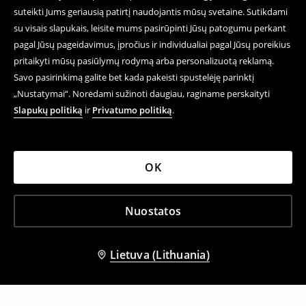
suteikti Jums geriausią patirtį naudojantis mūsų svetaine. Sutikdami
su visais slapukais, leisite mums pasirūpinti Jūsų patogumu perkant
pagal Jūsų pageidavimus, įpročius ir individualiai pagal Jūsų poreikius
pritaikyti mūsų pasiūlymų rodymą arba personalizuotą reklamą.
Savo pasirinkimą galite bet kada pakeisti spustelėję parinktį
„Nustatymai“. Norėdami sužinoti daugiau, raginame perskaityti
Slapukų politiką
ir
Privatumo politiką
.
OK
Nuostatos
Lietuva (Lithuania)