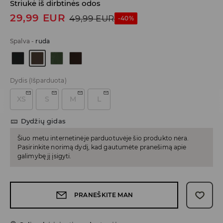
Striukė iš dirbtinės odos
29,99
EUR
49,99
EUR
-40%
Spalva
-
ruda
Dydis
(Išparduota)
XS
S
M
L
Dydžių gidas
Šiuo metu internetinėje parduotuvėje šio produkto nėra.
Pasirinkite norimą dydį, kad gautumėte pranešimą apie
galimybę jį įsigyti.
PRANEŠKITE MAN