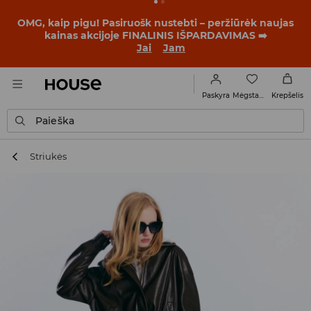
BACK TO SCHOOL
📒
Geriausios istorijos prasideda dar
prieš pirmąjį skambutį. Pradėk mokslo metus su nauju
įvaizdžiu!
Jai
Jam
Mėgstamiausi
Paskyra
Krepšelis
Paieška
Striukės