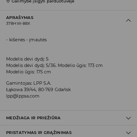
Galimybė įsigyti parduotuvėje
APRAŠYMAS
378HW-88X
kišenės - įmautės
Modelis dėvi dydį: S
Modelis dėvi dydį: S/36. Modelio ūgis: 173 cm
Modelio ūgis: 175 cm
Gamintojas
:
LPP S.A.
Łąkowa 39/44, 80-769 Gdańsk
lpp@lppsa.com
MEDŽIAGA IR PRIEŽIŪRA
PRISTATYMAS IR GRĄŽINIMAS
100% POLIURETANINIS PLUOŠTAS