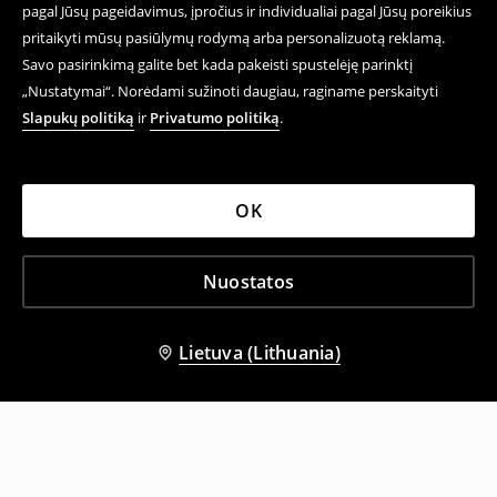
pagal Jūsų pageidavimus, įpročius ir individualiai pagal Jūsų poreikius
pritaikyti mūsų pasiūlymų rodymą arba personalizuotą reklamą.
Savo pasirinkimą galite bet kada pakeisti spustelėję parinktį
„Nustatymai“. Norėdami sužinoti daugiau, raginame perskaityti
Slapukų politiką
ir
Privatumo politiką
.
OK
Nuostatos
Lietuva (Lithuania)