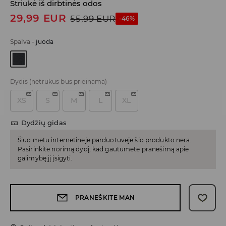
Striukė iš dirbtinės odos
29,99
EUR
55,99
EUR
-46%
Spalva
-
juoda
Dydis
(netrukus bus prieinama)
XS
S
M
L
XL
Dydžių gidas
Šiuo metu internetinėje parduotuvėje šio produkto nėra.
Pasirinkite norimą dydį, kad gautumėte pranešimą apie
galimybę jį įsigyti.
PRANEŠKITE MAN