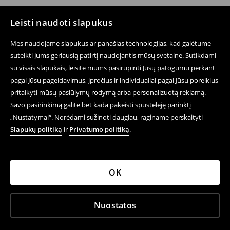
Leisti naudoti slapukus
Mes naudojame slapukus ar panašias technologijas, kad galėtume
suteikti Jums geriausią patirtį naudojantis mūsų svetaine. Sutikdami
su visais slapukais, leisite mums pasirūpinti Jūsų patogumu perkant
pagal Jūsų pageidavimus, įpročius ir individualiai pagal Jūsų poreikius
pritaikyti mūsų pasiūlymų rodymą arba personalizuotą reklamą.
Savo pasirinkimą galite bet kada pakeisti spustelėję parinktį
„Nustatymai“. Norėdami sužinoti daugiau, raginame perskaityti
Slapukų politiką
ir
Privatumo politiką
.
OK
Nuostatos