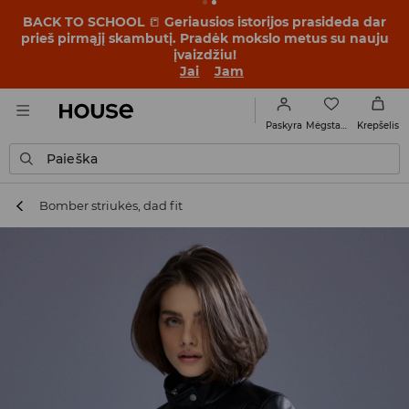
BACK TO SCHOOL
📒
Geriausios istorijos prasideda dar
prieš pirmąjį skambutį. Pradėk mokslo metus su nauju
įvaizdžiu!
Jai
Jam
Mėgstamiausi
Paskyra
Krepšelis
Paieška
Bomber striukės, dad fit