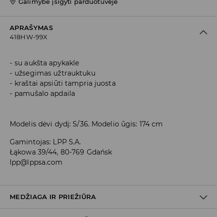
Galimybė įsigyti parduotuvėje
APRAŠYMAS
418HW-99X
su aukšta apykakle
užsegimas užtrauktuku
kraštai apsiūti tampria juosta
pamušalo apdaila
Modelis dėvi dydį: S/36. Modelio ūgis: 174 cm
Gamintojas
:
LPP S.A.
Łąkowa 39/44, 80-769 Gdańsk
lpp@lppsa.com
MEDŽIAGA IR PRIEŽIŪRA