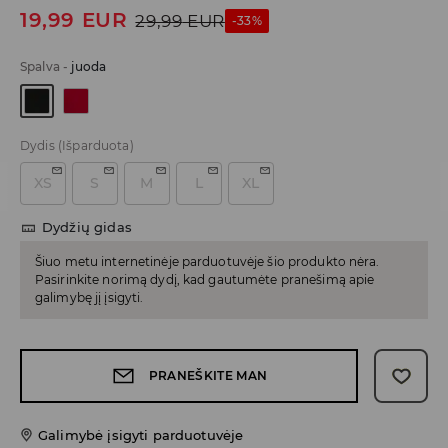
19,99
EUR
29,99
EUR
-33%
Spalva
-
juoda
Dydis
(Išparduota)
XS
S
M
L
XL
Dydžių gidas
Šiuo metu internetinėje parduotuvėje šio produkto nėra.
Pasirinkite norimą dydį, kad gautumėte pranešimą apie
galimybę jį įsigyti.
PRANEŠKITE MAN
Galimybė įsigyti parduotuvėje