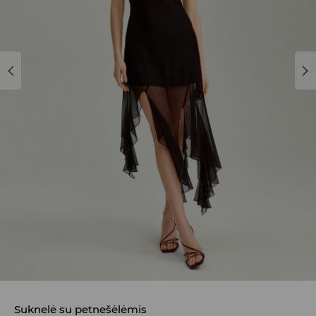
Suknelė su petnešėlėmis