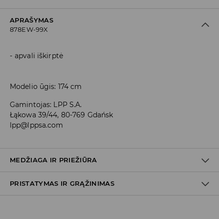
APRAŠYMAS
878EW-99X
apvali iškirptė
Modelio ūgis: 174 cm
Gamintojas
:
LPP S.A.
Łąkowa 39/44, 80-769 Gdańsk
lpp@lppsa.com
MEDŽIAGA IR PRIEŽIŪRA
PRISTATYMAS IR GRĄŽINIMAS
PIRMAS AUDINYS
:
82% POLIESTERIS, 18% ELASTANAS
PIRMAS PAMUŠALAS
:
100% POLIESTERIS
Prekių pristatymo politika
SKALBTI ATSKIRAI ARBA SU PANAŠIOMIS SPALVOMIS