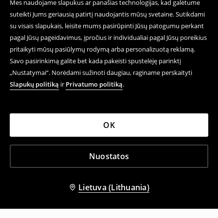
Mes naudojame slapukus ar panašias technologijas, kad galėtume
suteikti Jums geriausią patirtį naudojantis mūsų svetaine. Sutikdami
su visais slapukais, leisite mums pasirūpinti Jūsų patogumu perkant
pagal Jūsų pageidavimus, įpročius ir individualiai pagal Jūsų poreikius
pritaikyti mūsų pasiūlymų rodymą arba personalizuotą reklamą.
Savo pasirinkimą galite bet kada pakeisti spustelėję parinktį
„Nustatymai“. Norėdami sužinoti daugiau, raginame perskaityti
Slapukų politiką
ir
Privatumo politiką
.
OK
Nuostatos
Lietuva (Lithuania)