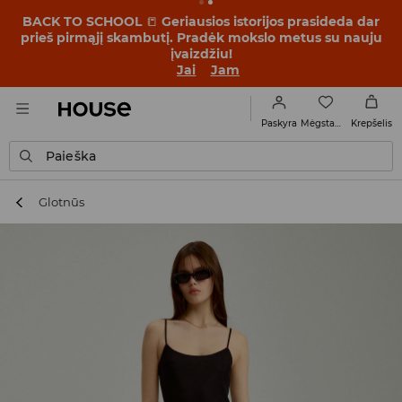
BACK TO SCHOOL
📒
Geriausios istorijos prasideda dar
prieš pirmąjį skambutį. Pradėk mokslo metus su nauju
įvaizdžiu!
Jai
Jam
Mėgstamiausi
Paskyra
Krepšelis
Paieška
Glotnūs