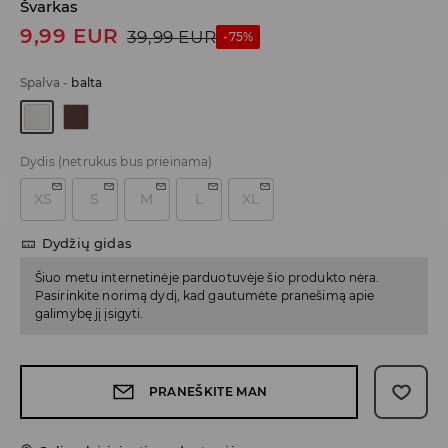
Švarkas
9,99
EUR
39,99
EUR
-75%
Spalva
-
balta
Dydis
(netrukus bus prieinama)
XS
S
M
L
XL
Dydžių gidas
Šiuo metu internetinėje parduotuvėje šio produkto nėra.
Pasirinkite norimą dydį, kad gautumėte pranešimą apie
galimybę jį įsigyti.
PRANEŠKITE MAN