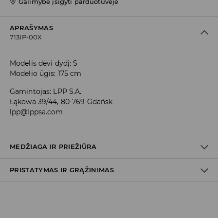
Galimybė įsigyti parduotuvėje
APRAŠYMAS
713IP-00X
Modelis dėvi dydį: S
Modelio ūgis: 175 cm
Gamintojas
:
LPP S.A.
Łąkowa 39/44, 80-769 Gdańsk
lpp@lppsa.com
MEDŽIAGA IR PRIEŽIŪRA
PRISTATYMAS IR GRĄŽINIMAS
78% POLIESTERIS, 18% VISKOZĖ, 4% ELASTANAS
Prekių pristatymo politika