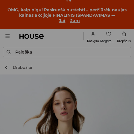
BACK TO SCHOOL
📒
Geriausios istorijos prasideda dar
prieš pirmąjį skambutį. Pradėk mokslo metus su nauju
įvaizdžiu!
Jai
Jam
Mėgstamiausi
Paskyra
Krepšelis
Paieška
Drabužiai