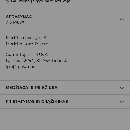
Galimybė įsigyti parduotuvėje
APRAŠYMAS
713IP-88X
Modelis dėvi dydį: S
Modelio ūgis: 175 cm
Gamintojas
:
LPP S.A.
Łąkowa 39/44, 80-769 Gdańsk
lpp@lppsa.com
MEDŽIAGA IR PRIEŽIŪRA
PRISTATYMAS IR GRĄŽINIMAS
78% POLIESTERIS, 18% VISKOZĖ, 4% ELASTANAS
Prekių pristatymo politika