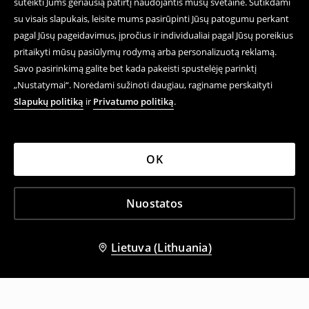
suteikti Jums geriausią patirtį naudojantis mūsų svetaine. Sutikdami
su visais slapukais, leisite mums pasirūpinti Jūsų patogumu perkant
pagal Jūsų pageidavimus, įpročius ir individualiai pagal Jūsų poreikius
pritaikyti mūsų pasiūlymų rodymą arba personalizuotą reklamą.
Savo pasirinkimą galite bet kada pakeisti spustelėję parinktį
„Nustatymai“. Norėdami sužinoti daugiau, raginame perskaityti
Slapukų politiką
ir
Privatumo politiką
.
OK
Nuostatos
Lietuva (Lithuania)