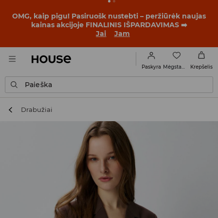
OMG, kaip pigu! Pasiruošk nustebti – peržiūrėk naujas
kainas akcijoje FINALINIS IŠPARDAVIMAS ➡️
Jai
Jam
Mėgstamiausi
Paskyra
Krepšelis
Paieška
Drabužiai