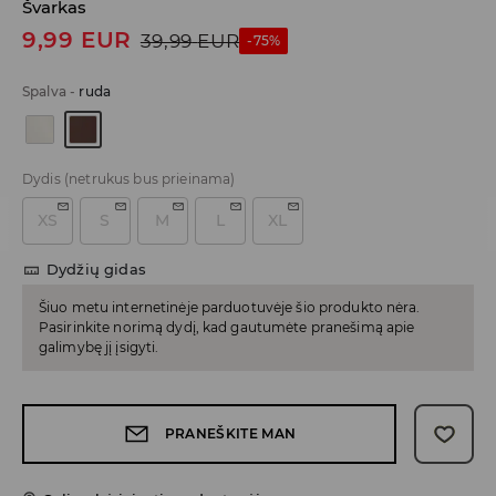
Švarkas
9,99
EUR
39,99
EUR
-75%
Spalva
-
ruda
Dydis
(netrukus bus prieinama)
XS
S
M
L
XL
Dydžių gidas
Šiuo metu internetinėje parduotuvėje šio produkto nėra.
Pasirinkite norimą dydį, kad gautumėte pranešimą apie
galimybę jį įsigyti.
PRANEŠKITE MAN