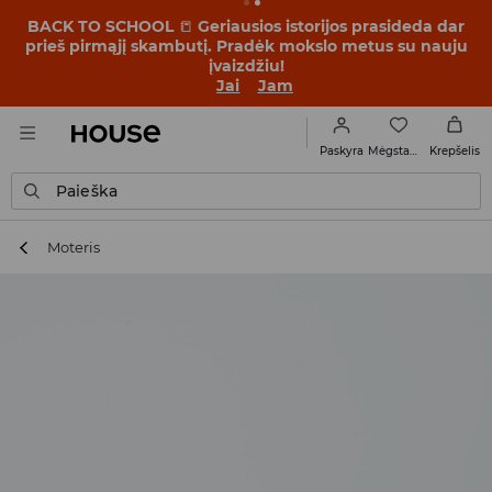
BACK TO SCHOOL
📒
Geriausios istorijos prasideda dar
prieš pirmąjį skambutį. Pradėk mokslo metus su nauju
įvaizdžiu!
Jai
Jam
Mėgstamiausi
Paskyra
Krepšelis
Paieška
Moteris