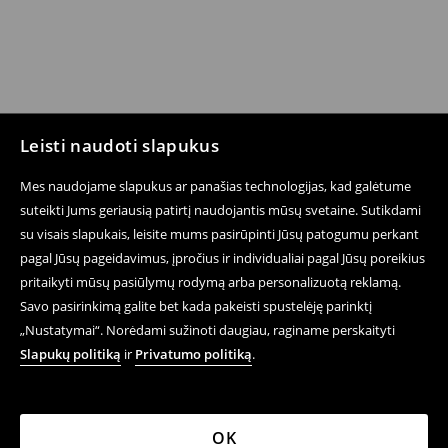
Leisti naudoti slapukus
Mes naudojame slapukus ar panašias technologijas, kad galėtume
suteikti Jums geriausią patirtį naudojantis mūsų svetaine. Sutikdami
su visais slapukais, leisite mums pasirūpinti Jūsų patogumu perkant
pagal Jūsų pageidavimus, įpročius ir individualiai pagal Jūsų poreikius
pritaikyti mūsų pasiūlymų rodymą arba personalizuotą reklamą.
Savo pasirinkimą galite bet kada pakeisti spustelėję parinktį
„Nustatymai“. Norėdami sužinoti daugiau, raginame perskaityti
Slapukų politiką
ir
Privatumo politiką
.
OK