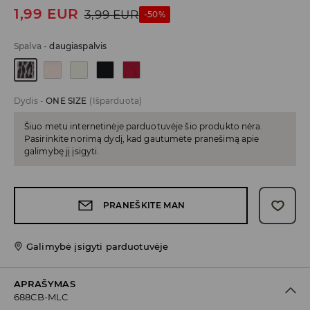
1,99
EUR
3,99
EUR
-50%
Spalva
-
daugiaspalvis
Dydis
-
ONE SIZE
(Išparduota)
Šiuo metu internetinėje parduotuvėje šio produkto nėra.
Pasirinkite norimą dydį, kad gautumėte pranešimą apie
galimybę jį įsigyti.
PRANEŠKITE MAN
Galimybė įsigyti parduotuvėje
APRAŠYMAS
688CB-MLC