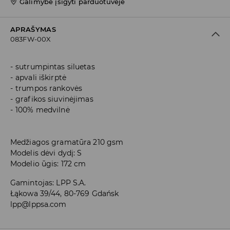
Galimybė įsigyti parduotuvėje
APRAŠYMAS
083FW-00X
sutrumpintas siluetas
apvali iškirptė
trumpos rankovės
grafikos siuvinėjimas
100% medvilnė
Medžiagos gramatūra 210 gsm
Modelis dėvi dydį: S
Modelio ūgis: 172 cm
Gamintojas
:
LPP S.A.
Łąkowa 39/44, 80-769 Gdańsk
lpp@lppsa.com