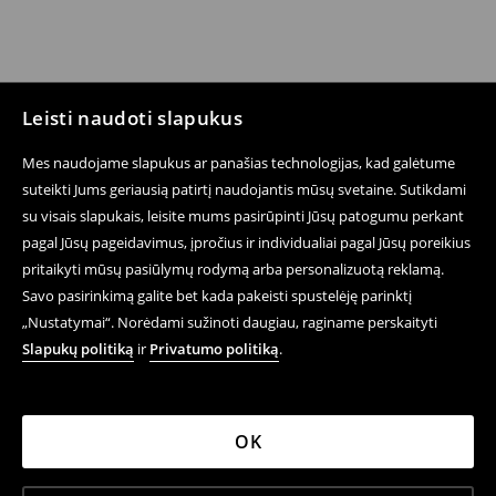
Leisti naudoti slapukus
Mes naudojame slapukus ar panašias technologijas, kad galėtume
suteikti Jums geriausią patirtį naudojantis mūsų svetaine. Sutikdami
su visais slapukais, leisite mums pasirūpinti Jūsų patogumu perkant
pagal Jūsų pageidavimus, įpročius ir individualiai pagal Jūsų poreikius
pritaikyti mūsų pasiūlymų rodymą arba personalizuotą reklamą.
Savo pasirinkimą galite bet kada pakeisti spustelėję parinktį
„Nustatymai“. Norėdami sužinoti daugiau, raginame perskaityti
Slapukų politiką
ir
Privatumo politiką
.
OK