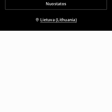
Nuostatos
Lietuva (Lithuania)
Kiti klientai taip pat pasirinko