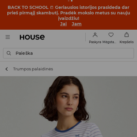
BACK TO SCHOOL
📒
Geriausios istorijos prasideda dar
prieš pirmąjį skambutį. Pradėk mokslo metus su nauju
įvaizdžiu!
Jai
Jam
Mėgstamiausi
Paskyra
Krepšelis
Paieška
Trumpos palaidinės