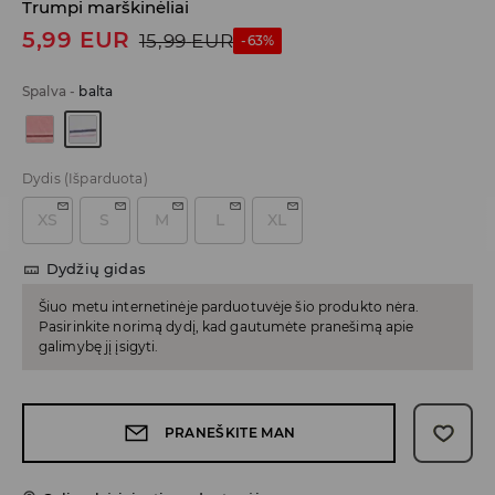
Trumpi marškinėliai
5,99
EUR
15,99
EUR
-63%
Spalva
-
balta
Dydis
(Išparduota)
XS
S
M
L
XL
Dydžių gidas
Šiuo metu internetinėje parduotuvėje šio produkto nėra.
Pasirinkite norimą dydį, kad gautumėte pranešimą apie
galimybę jį įsigyti.
PRANEŠKITE MAN