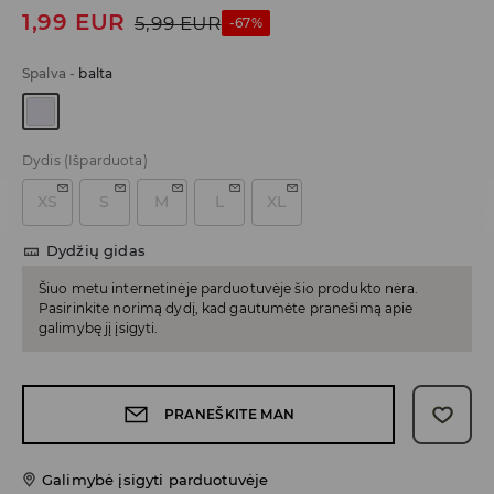
1,99
EUR
5,99
EUR
-67%
Spalva
-
balta
Dydis
(Išparduota)
XS
S
M
L
XL
Dydžių gidas
Šiuo metu internetinėje parduotuvėje šio produkto nėra.
Pasirinkite norimą dydį, kad gautumėte pranešimą apie
galimybę jį įsigyti.
PRANEŠKITE MAN
Galimybė įsigyti parduotuvėje