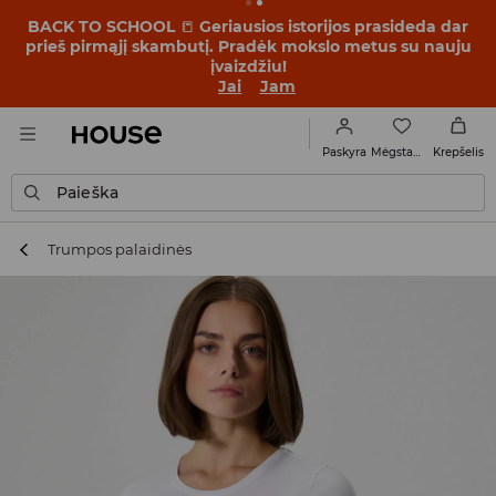
BACK TO SCHOOL
📒
Geriausios istorijos prasideda dar
prieš pirmąjį skambutį. Pradėk mokslo metus su nauju
įvaizdžiu!
Jai
Jam
Mėgstamiausi
Paskyra
Krepšelis
Paieška
Trumpos palaidinės