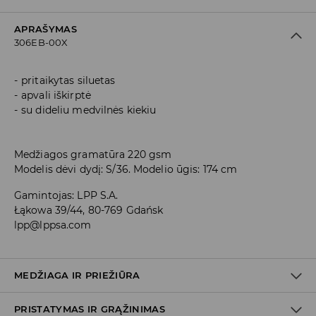
APRAŠYMAS
306EB-00X
pritaikytas siluetas
apvali iškirptė
su dideliu medvilnės kiekiu
Medžiagos gramatūra 220 gsm
Modelis dėvi dydį: S/36. Modelio ūgis: 174 cm
Gamintojas
:
LPP S.A.
Łąkowa 39/44, 80-769 Gdańsk
lpp@lppsa.com
MEDŽIAGA IR PRIEŽIŪRA
PRISTATYMAS IR GRĄŽINIMAS
Medžiaga I
:
95% MEDVILNĖ, 5% ELASTANAS