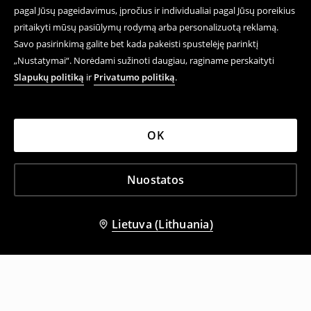
pagal Jūsų pageidavimus, įpročius ir individualiai pagal Jūsų poreikius
pritaikyti mūsų pasiūlymų rodymą arba personalizuotą reklamą.
Savo pasirinkimą galite bet kada pakeisti spustelėję parinktį
„Nustatymai“. Norėdami sužinoti daugiau, raginame perskaityti
Slapukų politiką
ir
Privatumo politiką
.
OK
Nuostatos
Lietuva (Lithuania)