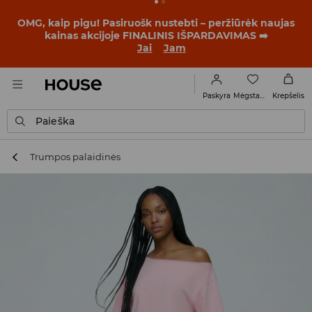
BACK TO SCHOOL
📒
Geriausios istorijos prasideda dar
prieš pirmąjį skambutį. Pradėk mokslo metus su nauju
įvaizdžiu!
Jai
Jam
Mėgstamiausi
Paskyra
Krepšelis
Paieška
Trumpos palaidinės