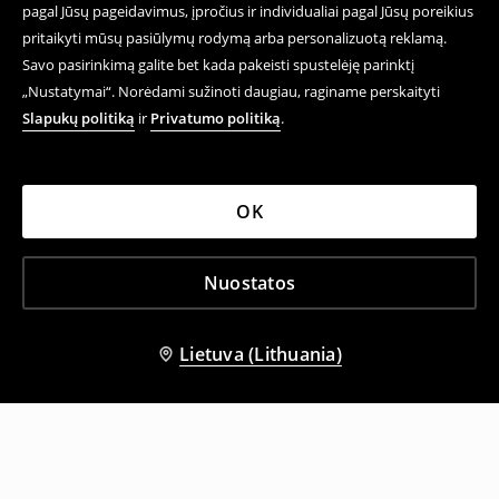
pagal Jūsų pageidavimus, įpročius ir individualiai pagal Jūsų poreikius
pritaikyti mūsų pasiūlymų rodymą arba personalizuotą reklamą.
Savo pasirinkimą galite bet kada pakeisti spustelėję parinktį
„Nustatymai“. Norėdami sužinoti daugiau, raginame perskaityti
Slapukų politiką
ir
Privatumo politiką
.
OK
Nuostatos
Lietuva (Lithuania)