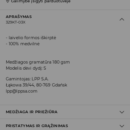
Galimybė įsigyti parduotuvėje
APRAŠYMAS
329KT-03X
laivelio formos iškirptė
100% medvilnė
Medžiagos gramatūra 180 gsm
Modelis dėvi dydį: S
Gamintojas
:
LPP S.A.
Łąkowa 39/44, 80-769 Gdańsk
lpp@lppsa.com
MEDŽIAGA IR PRIEŽIŪRA
PRISTATYMAS IR GRĄŽINIMAS
PIRMAS AUDINYS
:
100% MEDVILNĖ