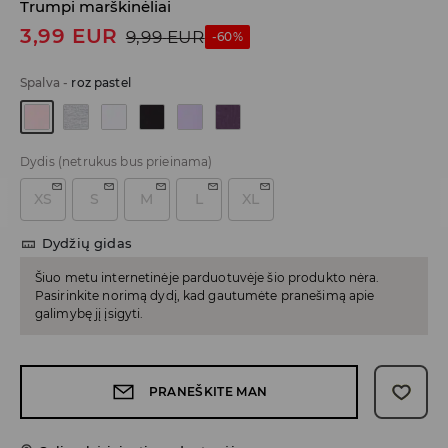
Trumpi marškinėliai
3,99
EUR
9,99
EUR
-60%
Spalva
-
roz pastel
Dydis
(netrukus bus prieinama)
XS
S
M
L
XL
Dydžių gidas
Šiuo metu internetinėje parduotuvėje šio produkto nėra.
Pasirinkite norimą dydį, kad gautumėte pranešimą apie
galimybę jį įsigyti.
PRANEŠKITE MAN