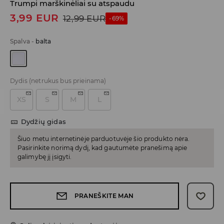
Trumpi marškinėliai su atspaudu
3,99
EUR
12,99
EUR
-69%
Spalva
-
balta
Dydis
(netrukus bus prieinama)
XS
S
M
L
Dydžių gidas
Šiuo metu internetinėje parduotuvėje šio produkto nėra.
Pasirinkite norimą dydį, kad gautumėte pranešimą apie
galimybę jį įsigyti.
PRANEŠKITE MAN