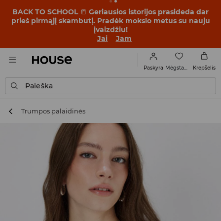
BACK TO SCHOOL
📒
Geriausios istorijos prasideda dar
prieš pirmąjį skambutį. Pradėk mokslo metus su nauju
įvaizdžiu!
Jai
Jam
Mėgstamiausi
Paskyra
Krepšelis
Paieška
Trumpos palaidinės