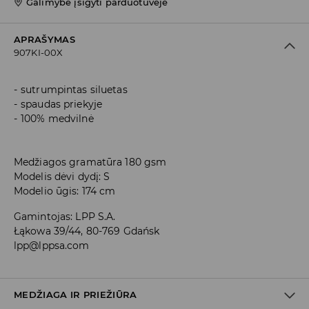
Galimybė įsigyti parduotuvėje
APRAŠYMAS
907KI-00X
sutrumpintas siluetas
spaudas priekyje
100% medvilnė
Medžiagos gramatūra 180 gsm
Modelis dėvi dydį: S
Modelio ūgis: 174 cm
Gamintojas
:
LPP S.A.
Łąkowa 39/44, 80-769 Gdańsk
lpp@lppsa.com
MEDŽIAGA IR PRIEŽIŪRA