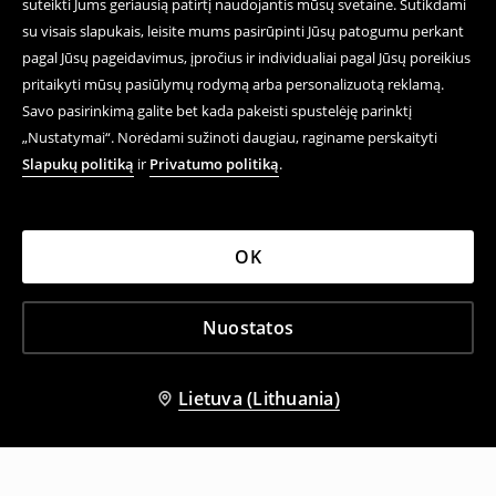
suteikti Jums geriausią patirtį naudojantis mūsų svetaine. Sutikdami
su visais slapukais, leisite mums pasirūpinti Jūsų patogumu perkant
pagal Jūsų pageidavimus, įpročius ir individualiai pagal Jūsų poreikius
pritaikyti mūsų pasiūlymų rodymą arba personalizuotą reklamą.
Savo pasirinkimą galite bet kada pakeisti spustelėję parinktį
„Nustatymai“. Norėdami sužinoti daugiau, raginame perskaityti
Slapukų politiką
ir
Privatumo politiką
.
OK
Nuostatos
Lietuva (Lithuania)