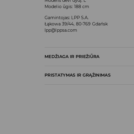
Modelis dėvi dydį: L
Modelio ūgis: 188 cm
Gamintojas
:
LPP S.A.
Łąkowa 39/44, 80-769 Gdańsk
lpp@lppsa.com
MEDŽIAGA IR PRIEŽIŪRA
60% MEDVILNĖ, 40% POLIESTERIS
PRISTATYMAS IR GRĄŽINIMAS
Prekių pristatymo politika
Atsiėmimas parduotuvėje
(2–8 darbo dieno
0,00 EUR
/ Online (PayU, PayPal, Googl
DPD paštomatas
(2–8 darbo dienos nuo išsiu
3,99 EUR
/ Online (PayU, PayPal, Googl
Kurjeris DPD
(2–8 darbo dienos nuo išsiuntimo