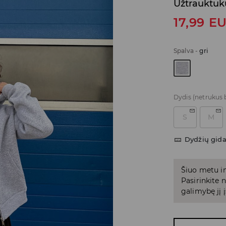
Užtrauktuk
17,99
E
Spalva
-
gri
Dydis
(netrukus 
S
M
Dydžių gid
Šiuo metu in
Pasirinkite
galimybę jį į