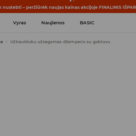
rijos prasideda dar prieš pirmąjį skambutį. Pradėk mokslo me
Vyras
Naujienos
BASIC
se
Užtrauktuku užsegamas džemperis su gobtuvu