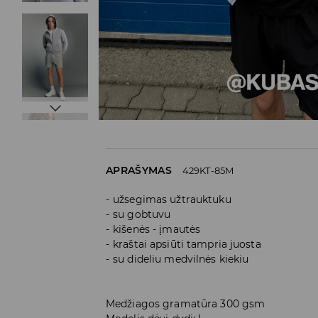
APRAŠYMAS
429KT-85M
užsegimas užtrauktuku
su gobtuvu
kišenės - įmautės
kraštai apsiūti tampria juosta
su dideliu medvilnės kiekiu
Medžiagos gramatūra 300 gsm