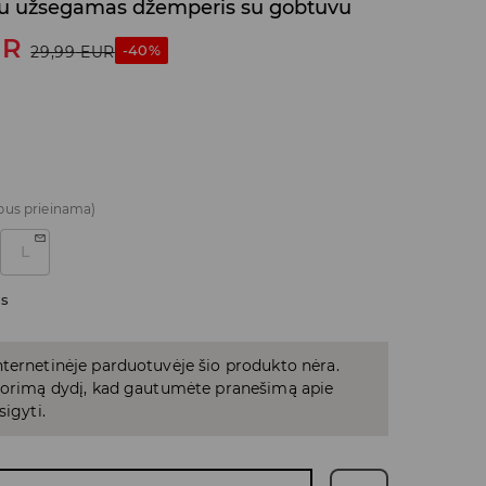
u užsegamas džemperis su gobtuvu
UR
-40%
29,99
EUR
bus prieinama)
L
as
ternetinėje parduotuvėje šio produkto nėra.
 norimą dydį, kad gautumėte pranešimą apie
sigyti.