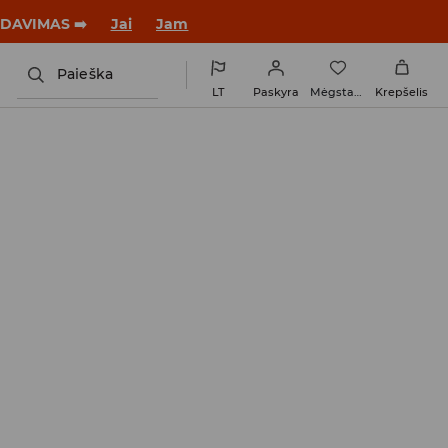
tus su nauju įvaizdžiu!
Jai
Jam
Paieška
LT
Paskyra
Mėgstamiausi
Krepšelis