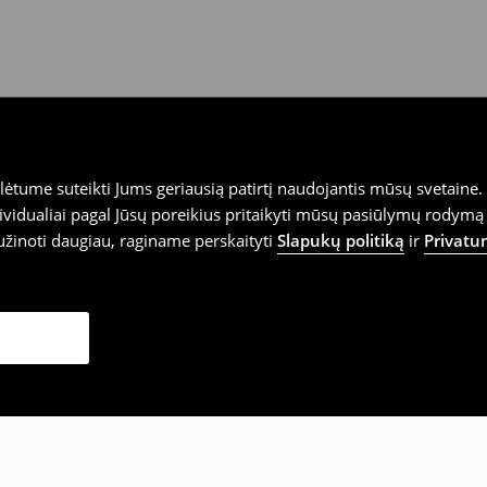
tume suteikti Jums geriausią patirtį naudojantis mūsų svetaine. S
vidualiai pagal Jūsų poreikius pritaikyti mūsų pasiūlymų rodymą 
užinoti daugiau, raginame perskaityti
Slapukų politiką
ir
Privatu