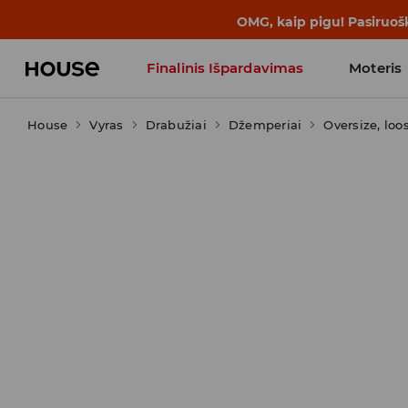
BACK TO SCHOOL
📒
Geriausios isto
Finalinis Išpardavimas
Moteris
House
Vyras
Drabužiai
Influencers' Faves
Džemperiai
Oversize, loo