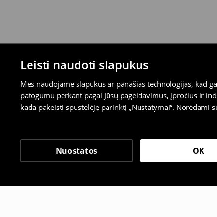
Leisti naudoti slapukus
Mes naudojame slapukus ar panašias technologijas, kad galė
patogumu perkant pagal Jūsų pageidavimus, įpročius ir indi
kada pakeisti spustelėję parinktį „Nustatymai“. Norėdami s
Nuostatos
OK