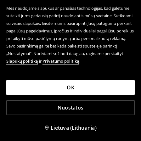
Mes naudojame slapukus ar panašias technologijas, kad galėtume
suteikti Jums geriausią patirtį naudojantis mūsų svetaine. Sutikdami
su visais slapukais, leisite mums pasirūpinti Jūsų patogumu perkant
pagal Jūsų pageidavimus, įpročius ir individualiai pagal Jūsų poreikius
pritaikyti mūsų pasiūlymų rodymą arba personalizuotą reklamą.
Savo pasirinkimą galite bet kada pakeisti spustelėję parinktį
„Nustatymai“. Norėdami sužinoti daugiau, raginame perskaityti
Slapukų politiką
ir
Privatumo politiką
.
OK
Nuostatos
Lietuva (Lithuania)