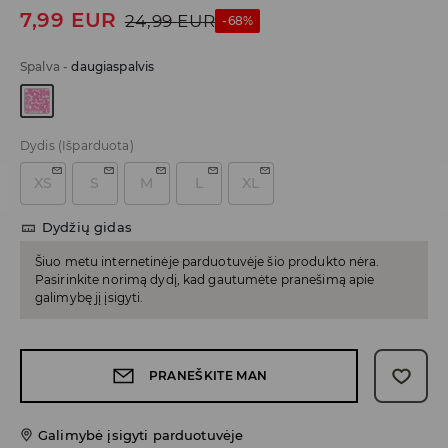
7,99
EUR
24,99
EUR
-68%
Spalva
-
daugiaspalvis
Dydis
(Išparduota)
XS
S
M
L
XL
Dydžių gidas
Šiuo metu internetinėje parduotuvėje šio produkto nėra.
Pasirinkite norimą dydį, kad gautumėte pranešimą apie
galimybę jį įsigyti.
PRANEŠKITE MAN
Galimybė įsigyti parduotuvėje