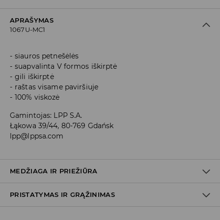
APRAŠYMAS
1067U-MC1
siauros petnešėlės
suapvalinta V formos iškirptė
gili iškirptė
raštas visame paviršiuje
100% viskozė
Gamintojas
:
LPP S.A.
Łąkowa 39/44, 80-769 Gdańsk
lpp@lppsa.com
MEDŽIAGA IR PRIEŽIŪRA
PRISTATYMAS IR GRĄŽINIMAS
Medžiaga I
:
100% VISKOZĖ
BALINTI NEGALIMA