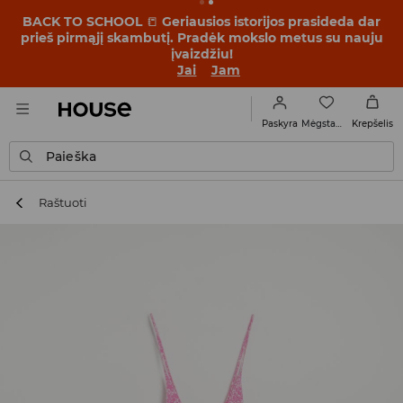
BACK TO SCHOOL
📒
Geriausios istorijos prasideda dar
prieš pirmąjį skambutį. Pradėk mokslo metus su nauju
įvaizdžiu!
Jai
Jam
Mėgstamiausi
Paskyra
Krepšelis
Paieška
Raštuoti